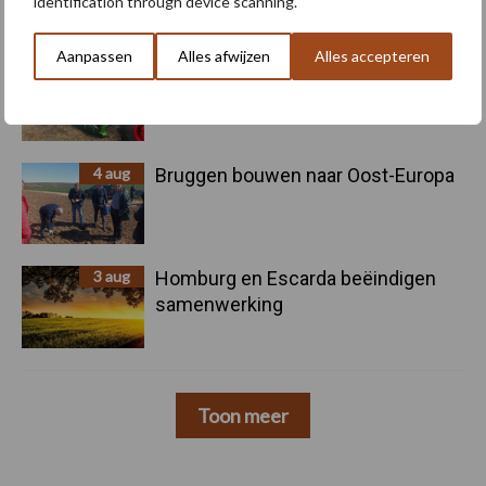
identification through device scanning.
Aanpassen
Alles afwijzen
Alles accepteren
5 aug
Nieuwe compacte gedragen
pootcombinatie van AVR
4 aug
Bruggen bouwen naar Oost-Europa
3 aug
Homburg en Escarda beëindigen
samenwerking
Toon meer