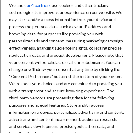
We and
our 4 partners
use cookies and other tracking
Aardappelen
technologies to improve your experience on our website. We
Graan oogsten
oogsten
may store and/or access information from your device and
process the personal data, such as your IP address and
browsing data, for purposes like providing you with
personalized ads and content, measuring marketing campaign
effectiveness, analyzing audience insights, collecting precise
Toon meer
geolocation data, and product development. Please note that
your consent will be valid across all our subdomains. You can
change or withdraw your consent at any time by clicking the
Primaire
“Consent Preferences” button at the bottom of your screen.
Recent nieuws
Partner nieuws
We respect your choices and are committed to providing you
Sidebar
with a transparent and secure browsing experience. The
6 aug
"Hoge verwachtingen van schijven
third-party vendors are processing data for the following
voor kouters"
purposes and special features: Store and/or access
information on a device, personalized advertising and content,
advertising and content measurement, audience research,
5 aug
Oogst biologische aardappelen in
and services development, precise geolocation data, and
volle gang