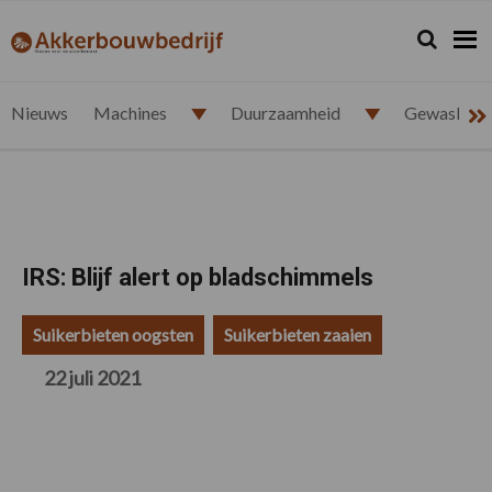
Spring
Door
Spring
Spring
naar
naar
naar
naar
Zoeken...
Zoek
akkerbouwbedrijf.nl
de
de
de
de
hoofdnavigatie
hoofd
eerste
voettekst
inhoud
sidebar
Nieuws
Machines
Duurzaamheid
Gewasbesc
IRS: Blijf alert op bladschimmels
Suikerbieten oogsten
Suikerbieten zaaien
22 juli 2021