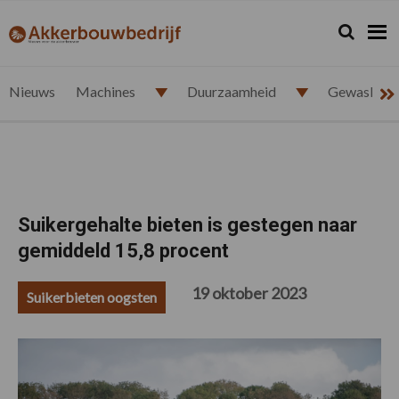
Spring
Door
Spring
Spring
naar
naar
naar
naar
Zoeken...
Zoek
akkerbouwbedrijf.nl
de
de
de
de
hoofdnavigatie
hoofd
eerste
voettekst
inhoud
sidebar
Nieuws
Machines
Duurzaamheid
Gewasbesc
Suikergehalte bieten is gestegen naar
gemiddeld 15,8 procent
19 oktober 2023
Suikerbieten oogsten