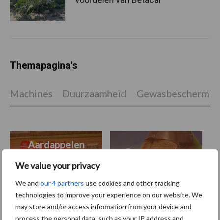
Themapagina's
Machines
Duurzaamheid
Gewasbeschermin
Aardappelen
Graan oogsten
oogsten
We value your privacy
We and
our 4 partners
use cookies and other tracking
technologies to improve your experience on our website. We
may store and/or access information from your device and
Toon meer
process the personal data, such as your IP address and