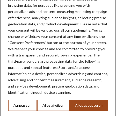
browsing data, for purposes like providing you with
personalized ads and content, measuring marketing campaign
Primaire
effectiveness, analyzing audience insights, collecting precise
Recent nieuws
Partner nieuws
geolocation data, and product development. Please note that
Sidebar
your consent will be valid across all our subdomains. You can
6 aug
"Hoge verwachtingen van schijven
change or withdraw your consent at any time by clicking the
voor kouters"
“Consent Preferences” button at the bottom of your screen.
We respect your choices and are committed to providing you
with a transparent and secure browsing experience. The
5 aug
Oogst biologische aardappelen in
third-party vendors are processing data for the following
volle gang
purposes and special features: Store and/or access
information on a device, personalized advertising and content,
advertising and content measurement, audience research,
5 aug
Nieuwe compacte gedragen
and services development, precise geolocation data, and
pootcombinatie van AVR
identification through device scanning.
Aanpassen
Alles afwijzen
Alles accepteren
4 aug
Bruggen bouwen naar Oost-Europa