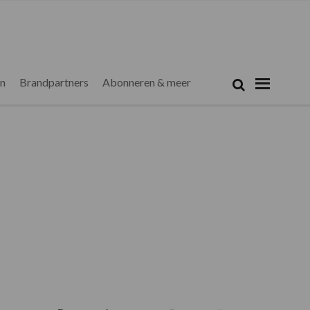
Zoeken...
Zoek
en
Brandpartners
Abonneren & meer