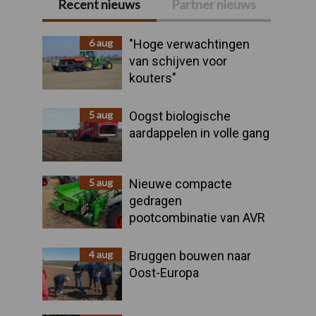
Recent nieuws
Partner nieuws
Primaire
Sidebar
6 aug
"Hoge verwachtingen
van schijven voor
kouters"
5 aug
Oogst biologische
aardappelen in volle gang
5 aug
Nieuwe compacte
gedragen
pootcombinatie van AVR
4 aug
Bruggen bouwen naar
Oost-Europa