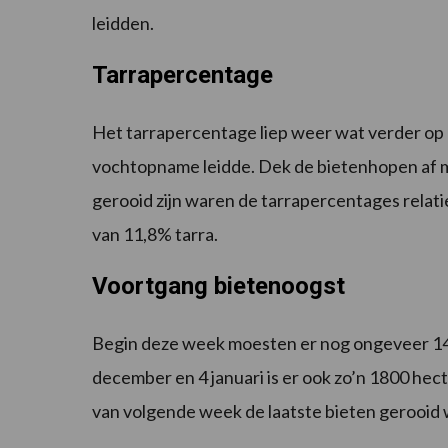
leidden.
Tarrapercentage
Het tarrapercentage liep weer wat verder op o
vochtopname leidde. Dek de bietenhopen af me
gerooid zijn waren de tarrapercentages rela
van 11,8% tarra.
Voortgang bietenoogst
Begin deze week moesten er nog ongeveer 1
december en 4 januari is er ook zo’n 1800 hec
van volgende week de laatste bieten gerooid