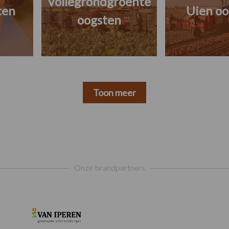
Vollegrondgroente
ten
Uien oo
oogsten
Toon meer
Onze brandpartners