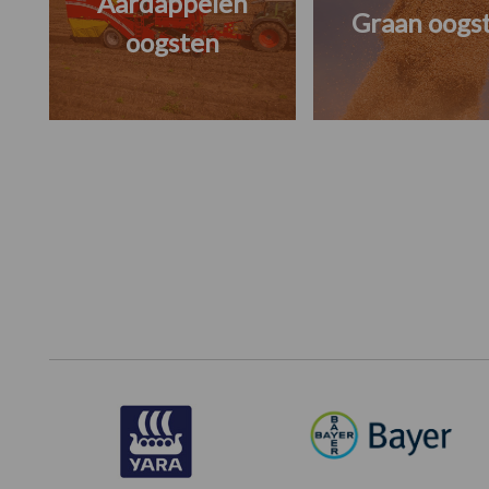
Aardappelen
Graan oogs
oogsten
Footer