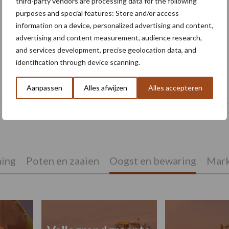
third-party vendors are processing data for the following
purposes and special features: Store and/or access
information on a device, personalized advertising and content,
advertising and content measurement, audience research,
and services development, precise geolocation data, and
identification through device scanning.
Check op rhizomaniesymptomen in de
suikerbieten
Aanpassen
Alles afwijzen
Alles accepteren
ing
Poten en zaaien
Oogst en bewaring
Mark