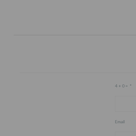
4 + 0 =
*
Email