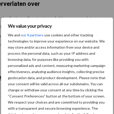
erverlaten over
 de afzet van digestaat van de biomassavergisters van
We value your privacy
firm worden overgenomen door Meilof BV uit Smilde.
We and
our 4 partners
use cookies and other tracking
het onbewerkte digestaat, alsmede de vaste fractie en
technologies to improve your experience on our website. We
ze producten kan contact worden opgenomen met
may store and/or access information from your device and
process the personal data, such as your IP address and
browsing data, for purposes like providing you with
personalized ads and content, measuring marketing campaign
effectiveness, analyzing audience insights, collecting precise
ogsten
geolocation data, and product development. Please note that
your consent will be valid across all our subdomains. You can
change or withdraw your consent at any time by clicking the
“Consent Preferences” button at the bottom of your screen.
We respect your choices and are committed to providing you
with a transparent and secure browsing experience. The