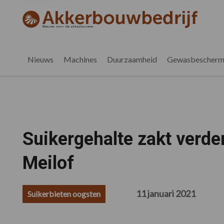
Spring
Door
Spring
Spring
naar
naar
naar
naar
akkerbouwbedrijf.nl
de
de
de
de
hoofdnavigatie
hoofd
eerste
voettekst
inhoud
sidebar
Nieuws
Machines
Duurzaamheid
Gewasbescherm
Suikergehalte zakt verder
Meilof
11 januari 2021
Suikerbieten oogsten