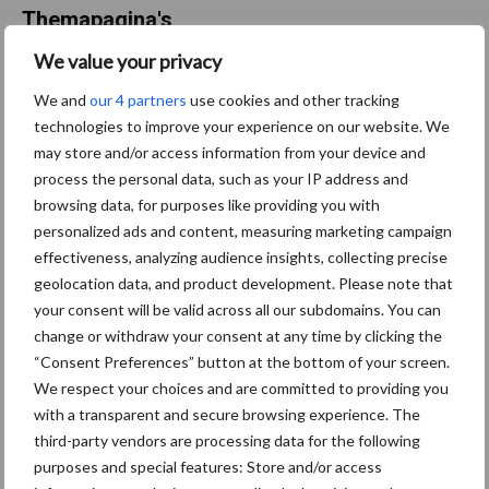
Themapagina's
We value your privacy
Machines
Duurzaamheid
Gewasbeschermin
We and
our 4 partners
use cookies and other tracking
technologies to improve your experience on our website. We
may store and/or access information from your device and
process the personal data, such as your IP address and
Aardappelen
browsing data, for purposes like providing you with
Graan oogsten
oogsten
personalized ads and content, measuring marketing campaign
effectiveness, analyzing audience insights, collecting precise
geolocation data, and product development. Please note that
your consent will be valid across all our subdomains. You can
change or withdraw your consent at any time by clicking the
Toon meer
“Consent Preferences” button at the bottom of your screen.
We respect your choices and are committed to providing you
with a transparent and secure browsing experience. The
Primaire
third-party vendors are processing data for the following
Recent nieuws
Partner nieuws
purposes and special features: Store and/or access
Sidebar