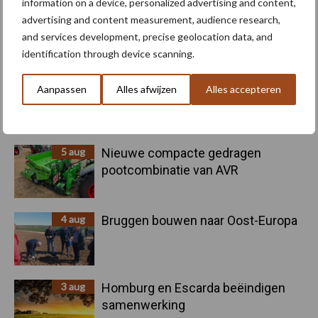
information on a device, personalized advertising and content,
6 aug
"Hoge verwachtingen van schijven
advertising and content measurement, audience research,
voor kouters"
and services development, precise geolocation data, and
identification through device scanning.
5 aug
Oogst biologische aardappelen in
Aanpassen
Alles afwijzen
Alles accepteren
volle gang
5 aug
Nieuwe compacte gedragen
pootcombinatie van AVR
4 aug
Bruggen bouwen naar Oost-Europa
3 aug
Homburg en Escarda beëindigen
samenwerking