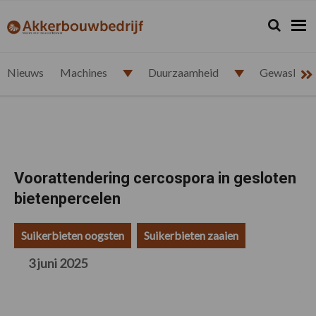
Spring
Door
Spring
Spring
naar
naar
naar
naar
Zoeken...
Zoek
akkerbouwbedrijf.nl
de
de
de
de
hoofdnavigatie
hoofd
eerste
voettekst
inhoud
sidebar
Nieuws
Machines
Duurzaamheid
Gewasbesc
Voorattendering cercospora in gesloten
bietenpercelen
Suikerbieten oogsten
Suikerbieten zaaien
3 juni 2025