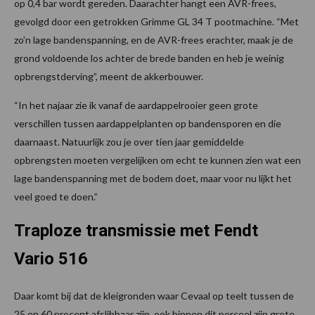
op 0,4 bar wordt gereden. Daarachter hangt een AVR-frees,
gevolgd door een getrokken Grimme GL 34 T pootmachine. “Met
zo’n lage bandenspanning, en de AVR-frees erachter, maak je de
grond voldoende los achter de brede banden en heb je weinig
opbrengstderving”, meent de akkerbouwer.
“In het najaar zie ik vanaf de aardappelrooier geen grote
verschillen tussen aardappelplanten op bandensporen en die
daarnaast. Natuurlijk zou je over tien jaar gemiddelde
opbrengsten moeten vergelijken om echt te kunnen zien wat een
lage bandenspanning met de bodem doet, maar voor nu lijkt het
veel goed te doen.”
Traploze transmissie met Fendt
Vario 516
Daar komt bij dat de kleigronden waar Cevaal op teelt tussen de
25 en 60 procent afslibbaar zijn, ook binnen dit perceel zijn grote