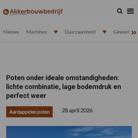
Spring
Door
Spring
Spring
naar
naar
naar
naar
Zoeken...
Zoek
akkerbouwbedrijf.nl
de
de
de
de
hoofdnavigatie
hoofd
eerste
voettekst
inhoud
sidebar
Nieuws
Machines
Duurzaamheid
Gewasbesc
Poten onder ideale omstandigheden:
lichte combinatie, lage bodemdruk en
perfect weer
28 april 2026
Aardappelen poten