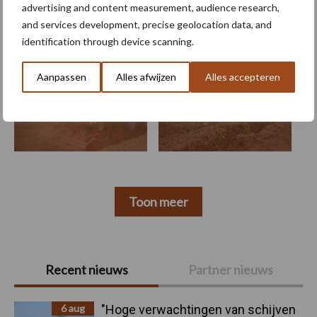
advertising and content measurement, audience research,
and services development, precise geolocation data, and
Machines
Duurzaamheid
Gewasbeschermin
identification through device scanning.
Aanpassen
Alles afwijzen
Alles accepteren
Aardappelen poten
Uien zaaien
Toon meer
Primaire
Recent nieuws
Partner nieuws
Sidebar
6 aug
"Hoge verwachtingen van schijven