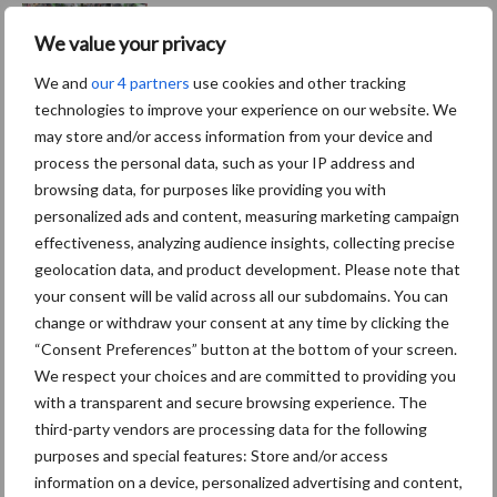
Nieuwe compacte
gedragen pootcombinatie
We value your privacy
van AVR
We and
our 4 partners
use cookies and other tracking
technologies to improve your experience on our website. We
may store and/or access information from your device and
Voortgang veldkeuring: de
process the personal data, such as your IP address and
pootgoedpercelen rijpen
browsing data, for purposes like providing you with
snel af
personalized ads and content, measuring marketing campaign
effectiveness, analyzing audience insights, collecting precise
geolocation data, and product development. Please note that
your consent will be valid across all our subdomains. You can
PotatoEurope 2026 toont
change or withdraw your consent at any time by clicking the
opmars van robotica en AI in
“Consent Preferences” button at the bottom of your screen.
aardappelteelt
We respect your choices and are committed to providing you
with a transparent and secure browsing experience. The
third-party vendors are processing data for the following
purposes and special features: Store and/or access
Themapagina's
information on a device, personalized advertising and content,