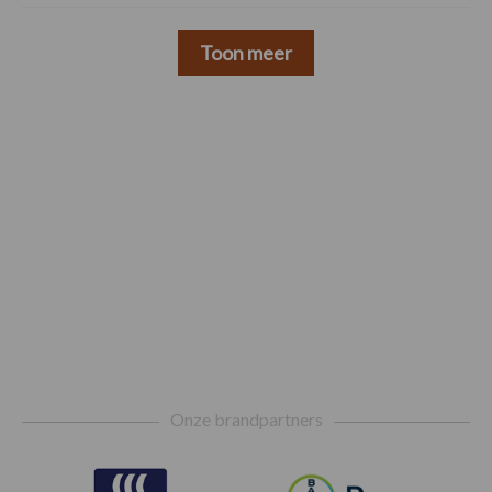
Toon meer
Footer
Onze brandpartners