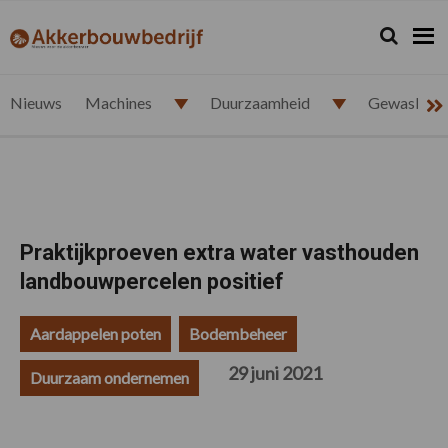
Spring
Door
Spring
Spring
naar
naar
naar
naar
Zoeken...
Zoek
akkerbouwbedrijf.nl
de
de
de
de
hoofdnavigatie
hoofd
eerste
voettekst
inhoud
sidebar
Nieuws
Machines
Duurzaamheid
Gewasbesc
Praktijkproeven extra water vasthouden
landbouwpercelen positief
Aardappelen poten
Bodembeheer
29 juni 2021
Duurzaam ondernemen