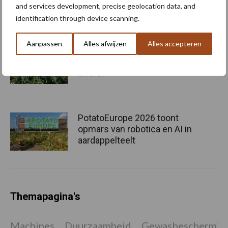
van AVR
and services development, precise geolocation data, and
identification through device scanning.
Aanpassen
Alles afwijzen
Alles accepteren
Voortgang veldkeuring: de
pootgoedpercelen rijpen
snel af
PotatoEurope 2026 toont
opmars van robotica en AI in
aardappelteelt
Themapagina's
Machines
Duurzaamheid
Gewasbeschermin