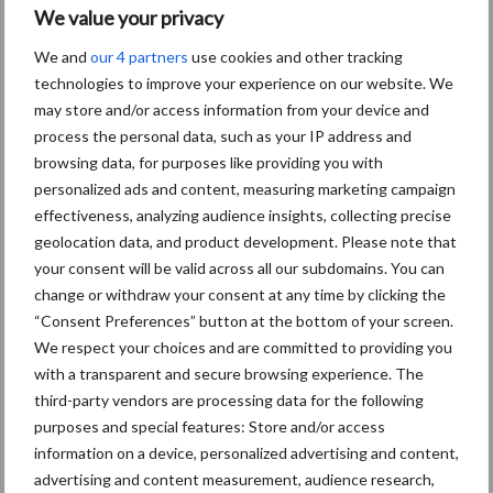
De hierboven omschreven proeven vallen onder het programma
We value your privacy
Water in Balans, een programma van Waterschap Limburg dat is
We and
our 4 partners
use cookies and other tracking
opgezet om samen met partners en inwoners gerichte
technologies to improve your experience on our website. We
maatregelen te bedenken en te nemen om wateroverlast als
may store and/or access information from your device and
gevolg van klimaatverandering te verminderen. Maatregelen zijn
process the personal data, such as your IP address and
gezocht in vier gebieden, oftewel ‘knoppen om aan te draaien’:
browsing data, for purposes like providing you with
het landelijke/buitengebied, het stedelijke/bebouwde gebied,
personalized ads and content, measuring marketing campaign
het watersysteem (beken/beekdalen) en schadebeperking aan
effectiveness, analyzing audience insights, collecting precise
geolocation data, and product development. Please note that
de eigen woning. Alle betrokken partijen hebben een rol en
your consent will be valid across all our subdomains. You can
verantwoordelijkheid in de aanpak. Want elke druppel telt!
change or withdraw your consent at any time by clicking the
Bron:
Waterschap Limburg
“Consent Preferences” button at the bottom of your screen.
We respect your choices and are committed to providing you
Aanbevolen voor jou! aardappelen
with a transparent and secure browsing experience. The
poten
third-party vendors are processing data for the following
purposes and special features: Store and/or access
information on a device, personalized advertising and content,
Nieuwe compacte
advertising and content measurement, audience research,
gedragen pootcombinatie