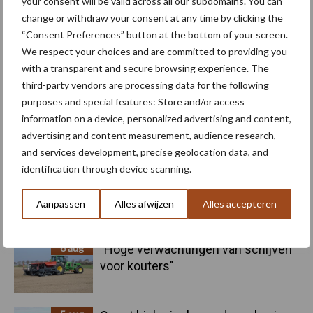
your consent will be valid across all our subdomains. You can
change or withdraw your consent at any time by clicking the
“Consent Preferences” button at the bottom of your screen.
We respect your choices and are committed to providing you
Aardappelen poten
Uien zaaien
with a transparent and secure browsing experience. The
third-party vendors are processing data for the following
purposes and special features: Store and/or access
information on a device, personalized advertising and content,
advertising and content measurement, audience research,
Toon meer
and services development, precise geolocation data, and
identification through device scanning.
Primaire
Aanpassen
Alles afwijzen
Alles accepteren
Recent nieuws
Partner nieuws
Sidebar
6 aug
"Hoge verwachtingen van schijven
voor kouters"