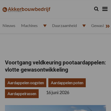
Spring
Door
Spring
Spring
naar
naar
naar
naar
Zoeken...
Zoek
akkerbouwbedrijf.nl
de
de
de
de
hoofdnavigatie
hoofd
eerste
voettekst
inhoud
sidebar
Nieuws
Machines
Duurzaamheid
Gewasbesc
Voortgang veldkeuring pootaardappelen:
vlotte gewasontwikkeling
Aardappelen oogsten
Aardappelen poten
16 juni 2026
Aardappelrassen