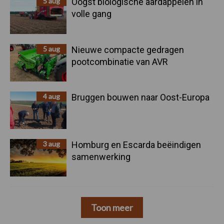
5 aug
Oogst biologische aardappelen in
volle gang
5 aug
Nieuwe compacte gedragen
pootcombinatie van AVR
4 aug
Bruggen bouwen naar Oost-Europa
3 aug
Homburg en Escarda beëindigen
samenwerking
Toon meer