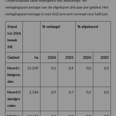
Onderstaande tabel weergeeft het afkeurings- en
verlagingspercentage van de afgelopen drie jaar per gebied. Het
verlagingspercentage is met 0,62 procent normaal voor half juni.
St
and
% verlaagd
% afgekeurd
tot 20/6
(week
24)
Gebied
ha
2026
2025
2026
2025
Noord I
15.209
0,2
0,4
0,0
0,0
kleigron
den
Noord II
2.186
0,9
0,7
0,2
0,0
zandgro
nden