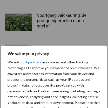
Voortgang veldkeuring: de
pootgoedpercelen rijpen
snel af
PotatoEurope 2026 toont
opmars van robotica en AI in
We value your privacy
aardappelteelt
We and
our 4 partners
use cookies and other tracking
technologies to improve your experience on our website. We
may store and/or access information from your device and
process the personal data, such as your IP address and
Themapagina's
browsing data, for purposes like providing you with
personalized ads and content, measuring marketing campaign
effectiveness, analyzing audience insights, collecting precise
Machines
Duurzaamheid
Gewasbeschermin
geolocation data, and product development. Please note that