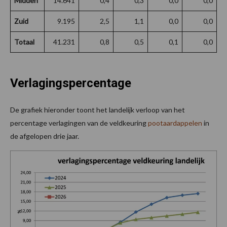
Midden
14.641
0,4
0,3
0,0
0,0
Zuid
9.195
2,5
1,1
0,0
0,0
Totaal
41.231
0,8
0,5
0,1
0,0
Verlagingspercentage
De grafiek hieronder toont het landelijk verloop van het
percentage verlagingen van de veldkeuring
pootaardappelen
in
de afgelopen drie jaar.