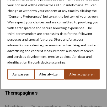
in suikerbietenteelt toe
your consent will be valid across all our subdomains. You can
change or withdraw your consent at any time by clicking the
“Consent Preferences” button at the bottom of your screen.
We respect your choices and are committed to providing you
Check op
with a transparent and secure browsing experience. The
rhizomaniesymptomen in
third-party vendors are processing data for the following
de suikerbieten
purposes and special features: Store and/or access
information on a device, personalized advertising and content,
advertising and content measurement, audience research,
Benut in deze periode de
and services development, precise geolocation data, and
voordelen van Betacal
identification through device scanning.
Aanpassen
Alles afwijzen
Alles accepteren
Themapagina's
Machines
Duurzaamheid
Gewasbeschermin