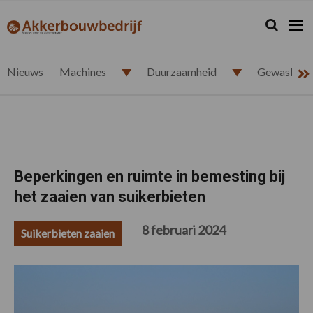
Spring
Door
Spring
Spring
naar
naar
naar
naar
Zoeken...
Zoek
akkerbouwbedrijf.nl
de
de
de
de
hoofdnavigatie
hoofd
eerste
voettekst
inhoud
sidebar
Nieuws
Machines
Duurzaamheid
Gewasbesc
Beperkingen en ruimte in bemesting bij
het zaaien van suikerbieten
8 februari 2024
Suikerbieten zaaien