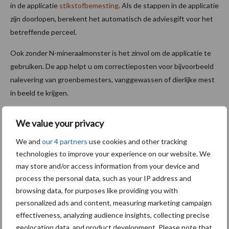
in de applicatie
stikstofbemesting
. Als de stappen in de applicatie
zijn doorlopen, berekent het automatisch de adviesgift voor het
betreffende perceel.
Ook zonder N-mineraalmonster is het zinvol om de applicatie te
gebruiken. De app helpt u om correctieposten voor bijvoorbeeld
nalevering van groenbemesters, vanggewassen of dierlijke mest
in beeld te krijgen.
Meer informatie over bemesting vindt u in de IRS-
We value your privacy
teelthandleiding
en in het IRS-
Handboek Bodem en Bemesting
.
We and
our 4 partners
use cookies and other tracking
Bron en beeld:
IRS
technologies to improve your experience on our website. We
may store and/or access information from your device and
Aanbevolen voor jou! suikerbieten
process the personal data, such as your IP address and
zaaien
browsing data, for purposes like providing you with
personalized ads and content, measuring marketing campaign
Ctgb laat nieuw
effectiveness, analyzing audience insights, collecting precise
onkruidbestrijdingsmiddel
geolocation data, and product development. Please note that