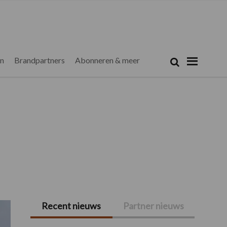
Zoeken...
Zoek
en
Brandpartners
Abonneren & meer
Recent nieuws
Partner nieuws
Primaire