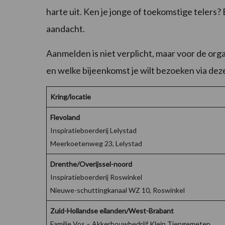
harte uit. Ken je jonge of toekomstige telers
aandacht.
Aanmelden is niet verplicht, maar voor de orga
en welke bijeenkomst je wilt bezoeken via deze
Kring/locatie
Flevoland
Inspiratieboerderij Lelystad
Meerkoetenweg 23, Lelystad
Drenthe/Overijssel-noord
Inspiratieboerderij Roswinkel
Nieuwe-schuttingkanaal WZ 10, Roswinkel
Zuid-Hollandse eilanden/West-Brabant
Familie Vos – Akkerbouwbedrijf Klein Tiengemeten