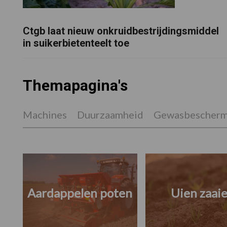
Ctgb laat nieuw onkruidbestrijdingsmiddel
in suikerbietenteelt toe
Themapagina's
Machines
Duurzaamheid
Gewasbescherm
Aardappelen poten
Uien zaai