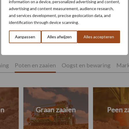
information on a device, personalized advertising and content,
advertising and content measurement, audience research,
and services development, precise geolocation data, and
Check op rhizomaniesymptomen in de
identification through device scanning.
suikerbieten
Aanpassen
Alles afwijzen
Alles accepteren
ing
Poten en zaaien
Oogst en bewaring
Mark
en
Graan zaaien
Peen z