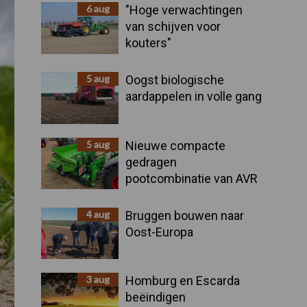
Sidebar
6 aug
"Hoge verwachtingen
van schijven voor
kouters"
5 aug
Oogst biologische
aardappelen in volle gang
5 aug
Nieuwe compacte
gedragen
pootcombinatie van AVR
4 aug
Bruggen bouwen naar
Oost-Europa
3 aug
Homburg en Escarda
beëindigen