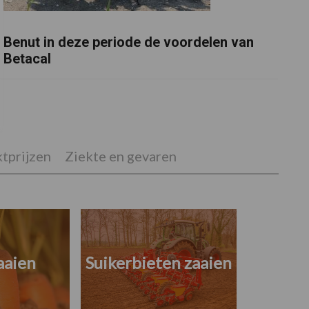
Benut in deze periode de voordelen van
Betacal
tprijzen
Ziekte en gevaren
aaien
Suikerbieten zaaien