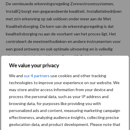
De vernieuwde erkenningsregeling Zonnestroomsystemen,
InstallQ borgt een gegarandeerde kwaliteit. Installatiebedrijven
met zo’n erkenning op zak voldoen onder meer aan de Wet
Kwaliteitsborging. De kern van de erkenningsregeling is dat
kwaliteitsborging nu aan de voorkant van het proces ligt. Het
controleert de meetmethodieken en andere instrumenten voor
een goed ontwerp en ook optimale uitvoering en is volledig
afgestemd op de checklist van Scope 12. Beide regelingen
sluiten aan op de kwaliteitsverbetering en ook de veiligheid van
We value your privacy
de installatiesector.
We and
our 4 partners
use cookies and other tracking
technologies to improve your experience on our website. We
Kwaliteitsborging
may store and/or access information from your device and
process the personal data, such as your IP address and
Met bovenstaande kwaliteitssystemen is er meer duidelijkheid
browsing data, for purposes like providing you with
en eenduidigheid gekomen in de kwaliteitsvoorwaarden van een
personalized ads and content, measuring marketing campaign
PV-systeem. Een waarborg die wordt gedragen door de
effectiveness, analyzing audience insights, collecting precise
Nederlandse verzekeraars en hierdoor niet meer doorschieten in
geolocation data, and product development. Please note that