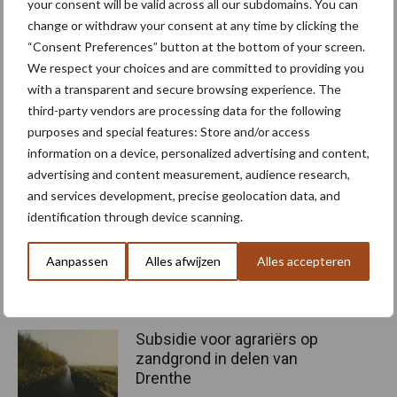
hun verzekeringsvoorwaarden. “Het blijft belangrijk om vooraf de
your consent will be valid across all our subdomains. You can
change or withdraw your consent at any time by clicking the
verzekeringsvoorwaarden op te vragen bij uw verzekeraar. Veelal
“Consent Preferences” button at the bottom of your screen.
zal deze verwijzen naar een onafhankelijk Scope 12 keuring en
We respect your choices and are committed to providing you
ook een constructieberekening t.a.v. de sterkte van het dak.
with a transparent and secure browsing experience. The
Daarnaast wordt er in sommige gevallen extra eisen gesteld
third-party vendors are processing data for the following
aangaande brandveiligheid en dergelijke. Neem de
purposes and special features: Store and/or access
verzekeringsvoorwaarden mee in het overleg met uw
information on a device, personalized advertising and content,
installateur”, aldus Joan van den Heuvel, Projectleider Energie bij
advertising and content measurement, audience research,
DLV Advies.
and services development, precise geolocation data, and
identification through device scanning.
Bron:
DLV Advies
Aanbevolen voor jou! subsidie
Aanpassen
Alles afwijzen
Alles accepteren
akkerbouw
Subsidie voor agrariërs op
zandgrond in delen van
Drenthe