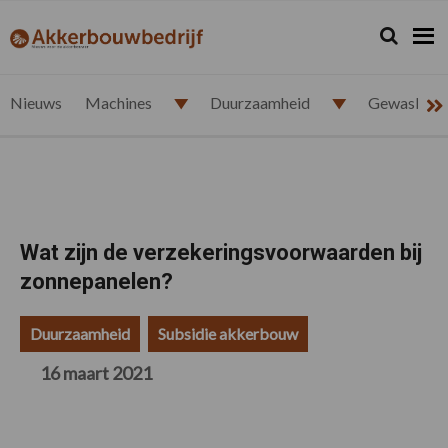
Spring
Door
Spring
Spring
naar
naar
naar
naar
Zoeken...
Zoek
akkerbouwbedrijf.nl
de
de
de
de
hoofdnavigatie
hoofd
eerste
voettekst
inhoud
sidebar
Nieuws
Machines
Duurzaamheid
Gewasbesc
Wat zijn de verzekeringsvoorwaarden bij
zonnepanelen?
Duurzaamheid
Subsidie akkerbouw
16 maart 2021