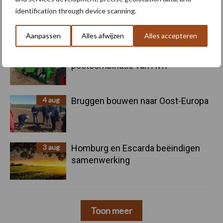
5 aug
Oogst biologische aardappelen in
identification through device scanning.
volle gang
Aanpassen
Alles afwijzen
Alles accepteren
5 aug
Nieuwe compacte gedragen
pootcombinatie van AVR
4 aug
Bruggen bouwen naar Oost-Europa
3 aug
Homburg en Escarda beëindigen
samenwerking
Toon meer