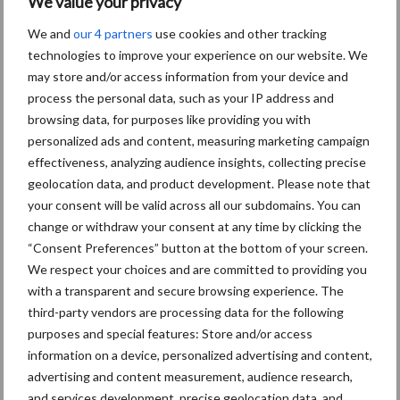
We value your privacy
We and
our 4 partners
use cookies and other tracking
technologies to improve your experience on our website. We
Kunstmeststrooier
Pootmachine
may store and/or access information from your device and
process the personal data, such as your IP address and
browsing data, for purposes like providing you with
personalized ads and content, measuring marketing campaign
effectiveness, analyzing audience insights, collecting precise
geolocation data, and product development. Please note that
Toon meer
your consent will be valid across all our subdomains. You can
change or withdraw your consent at any time by clicking the
“Consent Preferences” button at the bottom of your screen.
Primaire
We respect your choices and are committed to providing you
Recent nieuws
Partner nieuws
with a transparent and secure browsing experience. The
Sidebar
third-party vendors are processing data for the following
6 aug
"Hoge verwachtingen van schijven
purposes and special features: Store and/or access
voor kouters"
information on a device, personalized advertising and content,
advertising and content measurement, audience research,
and services development, precise geolocation data, and