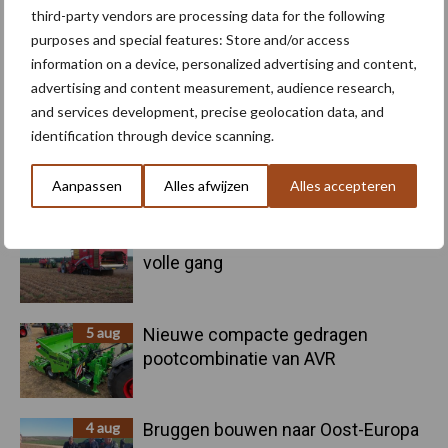
third-party vendors are processing data for the following
purposes and special features: Store and/or access
information on a device, personalized advertising and content,
Primaire
Recent nieuws
Partner nieuws
advertising and content measurement, audience research,
Sidebar
and services development, precise geolocation data, and
identification through device scanning.
6 aug
"Hoge verwachtingen van schijven
voor kouters"
Aanpassen
Alles afwijzen
Alles accepteren
5 aug
Oogst biologische aardappelen in
volle gang
5 aug
Nieuwe compacte gedragen
pootcombinatie van AVR
4 aug
Bruggen bouwen naar Oost-Europa