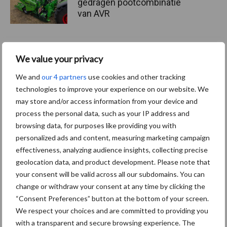
gedragen pootcombinatie
van AVR
We value your privacy
Themapagina's
We and
our 4 partners
use cookies and other tracking
technologies to improve your experience on our website. We
Machines
Duurzaamheid
Gewasbeschermin
may store and/or access information from your device and
process the personal data, such as your IP address and
browsing data, for purposes like providing you with
personalized ads and content, measuring marketing campaign
effectiveness, analyzing audience insights, collecting precise
Kunstmeststrooier
Pootmachine
geolocation data, and product development. Please note that
your consent will be valid across all our subdomains. You can
change or withdraw your consent at any time by clicking the
“Consent Preferences” button at the bottom of your screen.
We respect your choices and are committed to providing you
Toon meer
with a transparent and secure browsing experience. The