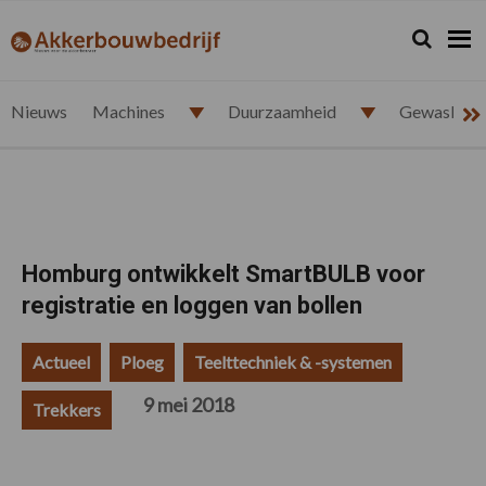
Spring
Door
Spring
Spring
naar
naar
naar
naar
Zoeken...
Zoek
akkerbouwbedrijf.nl
de
de
de
de
hoofdnavigatie
hoofd
eerste
voettekst
inhoud
sidebar
Nieuws
Machines
Duurzaamheid
Gewasbesc
Homburg ontwikkelt SmartBULB voor
registratie en loggen van bollen
Actueel
Ploeg
Teelttechniek & -systemen
9 mei 2018
Trekkers