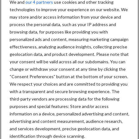
We and
our 4 partners
use cookies and other tracking
zit. Het Thaise ministerie van Landbouw en Coöperaties was
technologies to improve your experience on our website. We
medeorganisator. Volgens de organisatie laat de beurs zien dat
may store and/or access information from your device and
internationale samenwerking en technologische vernieuwing
process the personal data, such as your IP address and
steeds belangrijker worden voor de landbouw in de regio. Op de
browsing data, for purposes like providing you with
beursvloer kwamen Europese kennis, Aziatische praktijkervaring
personalized ads and content, measuring marketing campaign
en lokale marktvragen letterlijk bij elkaar.
effectiveness, analyzing audience insights, collecting precise
geolocation data, and product development. Please note that
Volgende halte: Vietnam
your consent will be valid across all our subdomains. You can
change or withdraw your consent at any time by clicking the
Agritechnica Asia blijft de komende jaren rouleren tussen
“Consent Preferences” button at the bottom of your screen.
Thailand en Vietnam. De volgende editie vindt plaats van 17 tot
We respect your choices and are committed to providing you
en met 19 maart 2027 in Vietnam. Daarna keert de beurs van 17
with a transparent and secure browsing experience. The
tot en met 19 mei 2028 terug naar Bangkok.
third-party vendors are processing data for the following
purposes and special features: Store and/or access
information on a device, personalized advertising and content,
advertising and content measurement, audience research,
and services development, precise geolocation data, and
identification through device scanning.