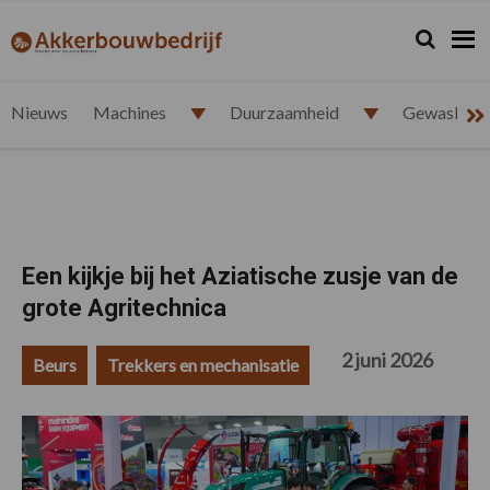
Spring
Door
Spring
Spring
naar
naar
naar
naar
Zoeken...
Zoek
akkerbouwbedrijf.nl
de
de
de
de
hoofdnavigatie
hoofd
eerste
voettekst
inhoud
sidebar
Nieuws
Machines
Duurzaamheid
Gewasbesc
Een kijkje bij het Aziatische zusje van de
grote Agritechnica
2 juni 2026
Beurs
Trekkers en mechanisatie