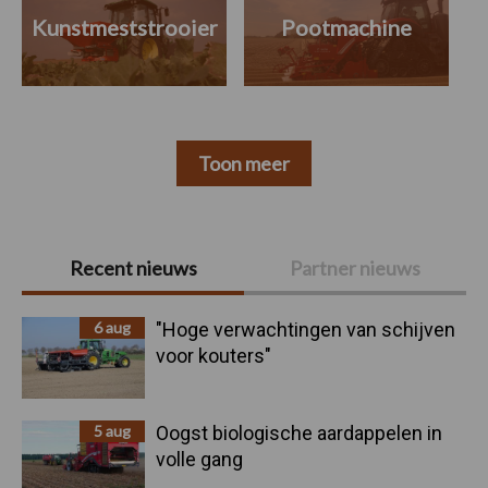
Kunstmeststrooier
Pootmachine
Toon meer
Primaire
Recent nieuws
Partner nieuws
Sidebar
6 aug
"Hoge verwachtingen van schijven
voor kouters"
5 aug
Oogst biologische aardappelen in
volle gang