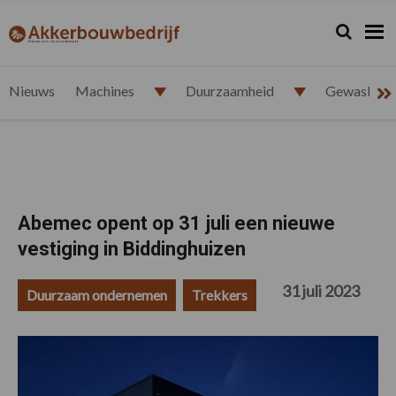
Spring
Door
Spring
Spring
naar
naar
naar
naar
Zoeken...
Zoek
akkerbouwbedrijf.nl
de
de
de
de
hoofdnavigatie
hoofd
eerste
voettekst
inhoud
sidebar
Nieuws
Machines
Duurzaamheid
Gewasbesc
Abemec opent op 31 juli een nieuwe
vestiging in Biddinghuizen
31 juli 2023
Duurzaam ondernemen
Trekkers