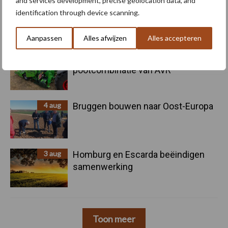
and services development, precise geolocation data, and
5 aug
Oogst biologische aardappelen in
identification through device scanning.
volle gang
Aanpassen
Alles afwijzen
Alles accepteren
5 aug
Nieuwe compacte gedragen
pootcombinatie van AVR
4 aug
Bruggen bouwen naar Oost-Europa
3 aug
Homburg en Escarda beëindigen
samenwerking
Toon meer