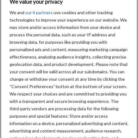
We value your privacy
We and
our 4 partners
use cookies and other tracking
technologies to improve your experience on our website. We
may store and/or access information from your device and
Kunstmeststrooier
Pootmachine
process the personal data, such as your IP address and
browsing data, for purposes like providing you with
personalized ads and content, measuring marketing campaign
effectiveness, analyzing audience insights, collecting precise
geolocation data, and product development. Please note that
Toon meer
your consent will be valid across all our subdomains. You can
change or withdraw your consent at any time by clicking the
“Consent Preferences” button at the bottom of your screen.
Primaire
We respect your choices and are committed to providing you
Recent nieuws
Partner nieuws
with a transparent and secure browsing experience. The
Sidebar
third-party vendors are processing data for the following
6 aug
"Hoge verwachtingen van schijven
purposes and special features: Store and/or access
voor kouters"
information on a device, personalized advertising and content,
advertising and content measurement, audience research,