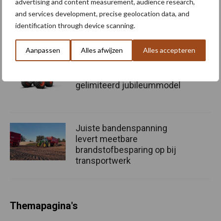
advertising and content measurement, audience research,
Axion 8 Cmatic-modellen
and services development, precise geolocation data, and
tot 313 pk
identification through device scanning.
Aanpassen
Alles afwijzen
Alles accepteren
Fendt viert 50.000e Fendt
900 Vario met een
gelimiteerd jubileummodel
Juiste bandenspanning
levert meetbare
brandstofbesparing op bij
transportwerk
Themapagina's