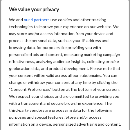
opraapwagens of balenpersen. Het systeem wordt dan
geactiveerd zodra de chauffeur de rijrichting verandert door de
We value your privacy
omkeerhendel te bedienen of met een druk op de knop de
We and
our 4 partners
use cookies and other tracking
CMOTION rijhendel in werking heeft gezet. Op die manier wordt
technologies to improve your experience on our website. We
bij het achteruit manoeuvreren bovendien de grasmat
may store and/or access information from your device and
beschermd. Omdat bij deze automatische remondersteuning
process the personal data, such as your IP address and
pulserend wordt geremd, wordt bovendien voorkomen dat het
browsing data, for purposes like providing you with
systeem oververhit raakt.
personalized ads and content, measuring marketing campaign
effectiveness, analyzing audience insights, collecting precise
geolocation data, and product development. Please note that
De automatische aanhangwagenstrekrem is leverbaar vanaf
your consent will be valid across all our subdomains. You can
zomer 2021 en kan op modellen van de ARION 500/600 CMATIC
change or withdraw your consent at any time by clicking the
vanaf bouwjaar 2020 naderhand worden gemonteerd.
“Consent Preferences” button at the bottom of your screen.
We respect your choices and are committed to providing you
Bron:
Kamps de Wild
with a transparent and secure browsing experience. The
third-party vendors are processing data for the following
Aanbevolen voor jou! trekkers
purposes and special features: Store and/or access
information on a device, personalized advertising and content,
Claas komt met drie nieuwe