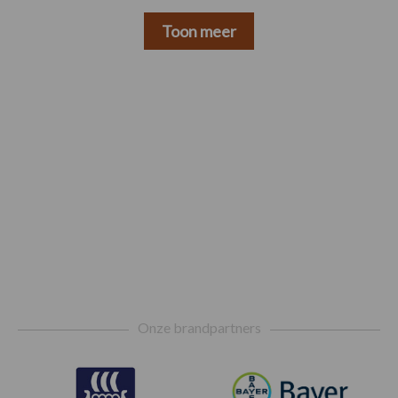
Toon meer
Footer
Onze brandpartners