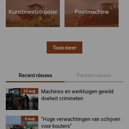
Kunstmeststrooier
Pootmachine
Toon meer
Primaire
Recent nieuws
Partner nieuws
Sidebar
10 aug
Machines en werktuigen gewild
doelwit criminelen
6 aug
"Hoge verwachtingen van schijven
voor kouters"