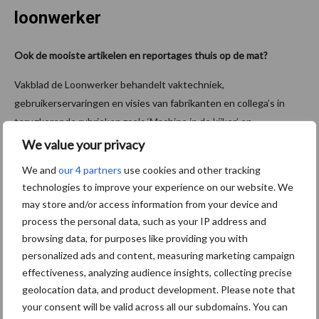
loonwerker
Ook de mooiste artikelen en reportages thuis op de mat?
Vakblad de Loonwerker behandelt vaktechniek,
gebruikerservaringen en visies van fabrikanten en collega’s in
terugkerende rubrieken zoals ‘Machine in de kijker’ en
‘Loonwerker in beeld’. Het beschrijft de laatste ontwikkelingen in
We value your privacy
trends van de sector waarmee het een onmisbaar vakblad is voor
We and
our 4 partners
use cookies and other tracking
de agrarische loonwerker.
technologies to improve your experience on our website. We
may store and/or access information from your device and
Shop direct een jaarabonnement of bekijk alle mogelijkheden via
process the personal data, such as your IP address and
deloonwerker.nl/abonneren
.
browsing data, for purposes like providing you with
personalized ads and content, measuring marketing campaign
effectiveness, analyzing audience insights, collecting precise
geolocation data, and product development. Please note that
your consent will be valid across all our subdomains. You can