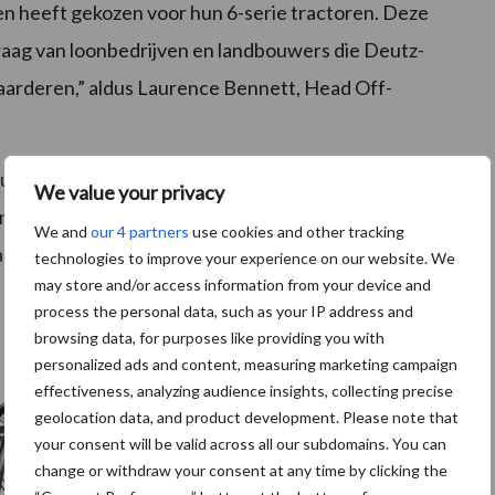
n heeft gekozen voor hun 6-serie tractoren. Deze
raag van loonbedrijven en landbouwers die Deutz-
aarderen,” aldus Laurence Bennett, Head Off-
perieure prestaties te leveren op het gebied van
We value your privacy
n onze banden, allemaal cruciale factoren voor
We and
our 4 partners
use cookies and other tracking
nerschap weerspiegelt de sterke reputatie die we in
technologies to improve your experience on our website. We
may store and/or access information from your device and
process the personal data, such as your IP address and
browsing data, for purposes like providing you with
personalized ads and content, measuring marketing campaign
effectiveness, analyzing audience insights, collecting precise
geolocation data, and product development. Please note that
your consent will be valid across all our subdomains. You can
change or withdraw your consent at any time by clicking the