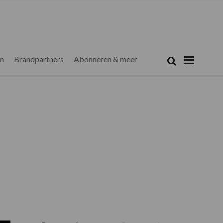
Zoeken...
Zoek
en
Brandpartners
Abonneren & meer