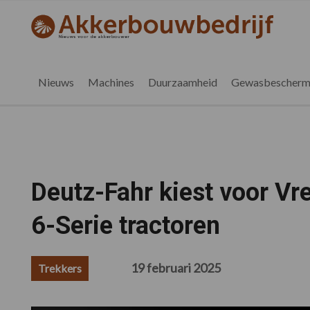
Spring
Door
Spring
Spring
naar
naar
naar
naar
akkerbouwbedrijf.nl
de
de
de
de
hoofdnavigatie
hoofd
eerste
voettekst
inhoud
sidebar
Nieuws
Machines
Duurzaamheid
Gewasbescherm
Deutz-Fahr kiest voor Vr
6-Serie tractoren
19 februari 2025
Trekkers