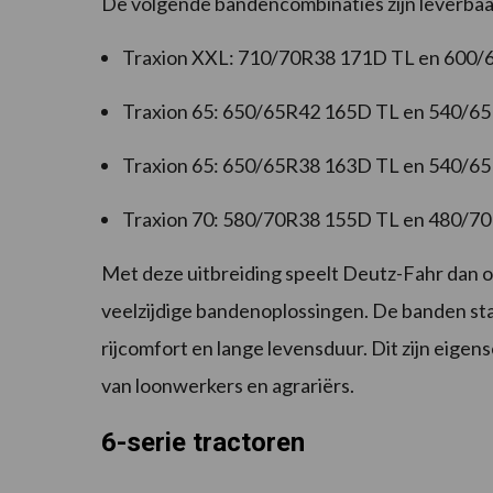
De volgende bandencombinaties zijn leverbaa
Traxion XXL: 710/70R38 171D TL en 600
Traxion 65: 650/65R42 165D TL en 540/6
Traxion 65: 650/65R38 163D TL en 540/6
Traxion 70: 580/70R38 155D TL en 480/7
Met deze uitbreiding speelt Deutz-Fahr dan oo
veelzijdige bandenoplossingen. De banden st
rijcomfort en lange levensduur. Dit zijn eigen
van loonwerkers en agrariërs.
6-serie tractoren