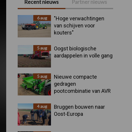
Recent nieuws
Partner nieuws
Primaire
Sidebar
6 aug
"Hoge verwachtingen
van schijven voor
kouters"
5 aug
Oogst biologische
aardappelen in volle gang
5 aug
Nieuwe compacte
gedragen
pootcombinatie van AVR
4 aug
Bruggen bouwen naar
Oost-Europa