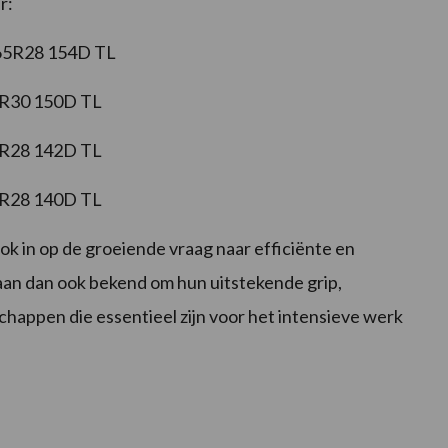
r:
/65R28 154D TL
5R30 150D TL
5R28 142D TL
0R28 140D TL
k in op de groeiende vraag naar efficiënte en
aan dan ook bekend om hun uitstekende grip,
schappen die essentieel zijn voor het intensieve werk