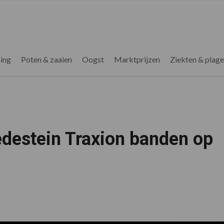
ing
Poten & zaaien
Oogst
Marktprijzen
Ziekten & plag
edestein Traxion banden op