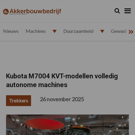
Spring
Door
Spring
Spring
naar
naar
naar
naar
Zoeken...
Zoek
akkerbouwbedrijf.nl
de
de
de
de
hoofdnavigatie
hoofd
eerste
voettekst
inhoud
sidebar
Nieuws
Machines
Duurzaamheid
Gewasbesc
Kubota M7004 KVT-modellen volledig
autonome machines
26 november 2025
Trekkers