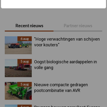
Toon meer
Primaire
Recent nieuws
Partner nieuws
Sidebar
6 aug
"Hoge verwachtingen van schijven
voor kouters"
5 aug
Oogst biologische aardappelen in
volle gang
5 aug
Nieuwe compacte gedragen
pootcombinatie van AVR
4 aug