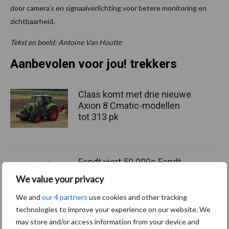
door camera’s en signaalverlichting voor betere monitoring en
zichtbaarheid.
Tekst en beeld: Antoine Van Houtte
Aanbevolen voor jou! trekkers
Claas komt met drie nieuwe
Axion 8 Cmatic-modellen
tot 313 pk
Fendt viert 50.000e Fendt
900 Vario met een
We value your privacy
gelimiteerd jubileummodel
We and
our 4 partners
use cookies and other tracking
technologies to improve your experience on our website. We
may store and/or access information from your device and
Juiste bandenspanning