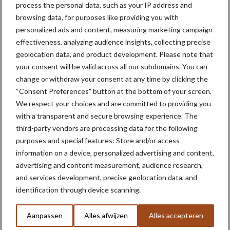
process the personal data, such as your IP address and
levert meetbare
browsing data, for purposes like providing you with
brandstofbesparing op bij
personalized ads and content, measuring marketing campaign
transportwerk
effectiveness, analyzing audience insights, collecting precise
geolocation data, and product development. Please note that
your consent will be valid across all our subdomains. You can
change or withdraw your consent at any time by clicking the
Themapagina's
“Consent Preferences” button at the bottom of your screen.
We respect your choices and are committed to providing you
Machines
Duurzaamheid
Gewasbeschermin
with a transparent and secure browsing experience. The
third-party vendors are processing data for the following
purposes and special features: Store and/or access
information on a device, personalized advertising and content,
advertising and content measurement, audience research,
Kunstmeststrooier
Pootmachine
and services development, precise geolocation data, and
identification through device scanning.
Aanpassen
Alles afwijzen
Alles accepteren