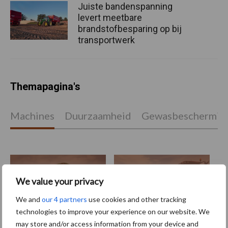
Juiste bandenspanning
levert meetbare
brandstofbesparing op bij
transportwerk
Themapagina's
Machines
Duurzaamheid
Gewasbeschermin
Kunstmeststrooier
Pootmachine
We value your privacy
We and
our 4 partners
use cookies and other tracking
technologies to improve your experience on our website. We
may store and/or access information from your device and