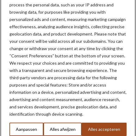
process the personal data, such as your IP address and
Toon meer
browsing data, for purposes like providing you with
personalized ads and content, measuring marketing campaign
effectiveness, analyzing audience insights, collecting precise
Primaire
geolocation data, and product development. Please note that
Recent nieuws
Partner nieuws
your consent will be valid across all our subdomains. You can
Sidebar
change or withdraw your consent at any time by clicking the
6 aug
"Hoge verwachtingen van schijven
“Consent Preferences” button at the bottom of your screen.
voor kouters"
We respect your choices and are committed to providing you
with a transparent and secure browsing experience. The
third-party vendors are processing data for the following
5 aug
Oogst biologische aardappelen in
purposes and special features: Store and/or access
volle gang
information on a device, personalized advertising and content,
advertising and content measurement, audience research,
and services development, precise geolocation data, and
5 aug
Nieuwe compacte gedragen
identification through device scanning.
pootcombinatie van AVR
Aanpassen
Alles afwijzen
Alles accepteren