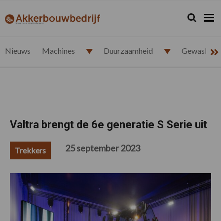
Spring
Door
Spring
Spring
naar
naar
naar
naar
Zoeken...
Zoek
akkerbouwbedrijf.nl
de
de
de
de
hoofdnavigatie
hoofd
eerste
voettekst
inhoud
sidebar
Nieuws
Machines
Duurzaamheid
Gewasbesc
Valtra brengt de 6e generatie S Serie uit
25 september 2023
Trekkers