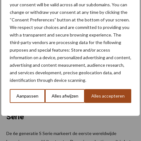
your consent will be valid across all our subdomains. You can
modellen uit de S Serie van de 6e generatie. De nieuwe trekkers
change or withdraw your consent at any time by clicking the
uit de S Serie zijn verkrijgbaar met het populaire Central
“Consent Preferences” button at the bottom of your screen.
Lubrication System (CLS) van Unlimited en een state-of-the-art
We respect your choices and are committed to providing you
geluidssysteem (inclusief Apple CarPlay en Android Auto). Het
with a transparent and secure browsing experience. The
populaire Unlimited VIEW-camerasysteem komt ook naar de S
third-party vendors are processing data for the following
Serie. Dit innovatieve systeem maakt gebruik van camera’s die op
purposes and special features: Store and/or access
de tractor zijn gemonteerd, een high-definition display en
information on a device, personalized advertising and content,
geavanceerde machine learning-algoritmen om automatisch
advertising and content measurement, audience research,
objecten te detecteren die vóór de tractor bewegen en de
and services development, precise geolocation data, and
identification through device scanning.
bestuurder te waarschuwen voor meer veiligheid in het veld en
op de weg.
Aanpassen
Alles afwijzen
Alles accepteren
De wereldwijde lancering van de S
Serie
De 6e generatie S Serie markeert de eerste wereldwijde