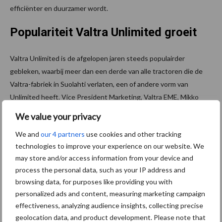
efficiënter en duurzamer wordt.
Populariteit Valtra Unlimited groeit
Valtra Unlimited is de afgelopen jaren steeds populairder
gebleken, waarbij meer dan een derde van alle tractoren die de
Valtra-fabriek in Suolahti verlaten, een of andere vorm van
Unlimited heeft. Vice President Marketing, Valtra EME, Mikko
Lehikoinen legt uit hoe deze van bijzonder voordeel zijn voor
We value your privacy
klanten met een hoog vermogen. “Grote boerderijen en
We and
our 4 partners
use cookies and other tracking
loonwerkers zijn afhankelijk van de juiste oplossingen om
technologies to improve your experience on our website. We
geavanceerde slimme landbouwtaken op de meest efficiënte
may store and/or access information from your device and
manier uit te voeren. Valtra Unlimited bevindt zich in een unieke
process the personal data, such as your IP address and
positie om precies te bieden wat elk bedrijf nodig heeft om
browsing data, for purposes like providing you with
efficiënter, ergonomischer en met verhoogde veiligheid te
personalized ads and content, measuring marketing campaign
boeren.”
effectiveness, analyzing audience insights, collecting precise
geolocation data, and product development. Please note that
Valtra Unlimited-functies zullen beschikbaar zijn voor alle