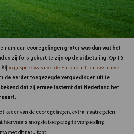
deelnam aan ecoregelingen groter was dan wat het
en zij fors gekort te zijn op de uitbetaling. Op 16
in gesprek was met de Europese Commissie over
 hij
m de eerder toegezegde vergoedingen uit te
bekend dat zij ermee instemt dat Nederland het
nseert.
n het kader van de ecoregelingen, extra maatregelen
at hiervoor alsnog de toegezegde vergoeding
a met dit resultaat.