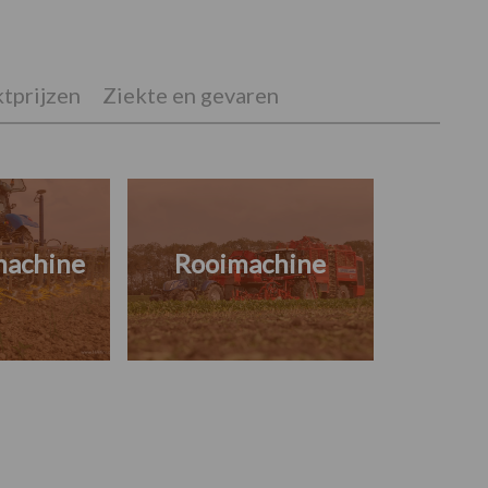
tprijzen
Ziekte en gevaren
machine
Rooimachine