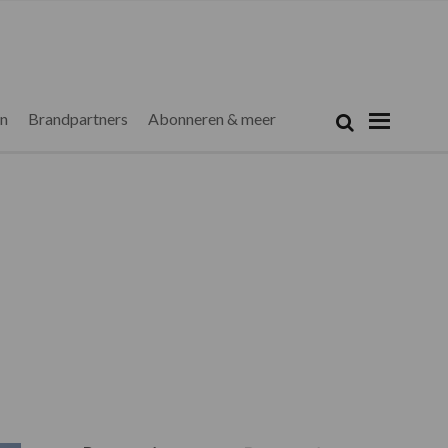
Zoeken...
Zoek
en
Brandpartners
Abonneren & meer