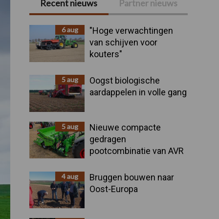
Recent nieuws
Partner nieuws
Primaire
Sidebar
6 aug
"Hoge verwachtingen
van schijven voor
kouters"
5 aug
Oogst biologische
aardappelen in volle gang
5 aug
Nieuwe compacte
gedragen
pootcombinatie van AVR
4 aug
Bruggen bouwen naar
Oost-Europa