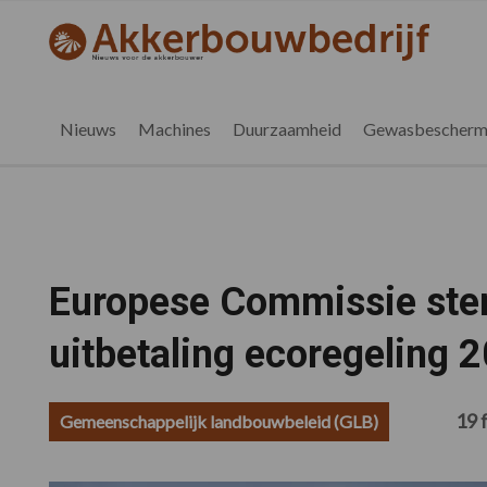
Spring
Door
Spring
Spring
naar
naar
naar
naar
akkerbouwbedrijf.nl
de
de
de
de
hoofdnavigatie
hoofd
eerste
voettekst
inhoud
sidebar
Nieuws
Machines
Duurzaamheid
Gewasbescherm
Europese Commissie stem
uitbetaling ecoregeling 
19 
Gemeenschappelijk landbouwbeleid (GLB)