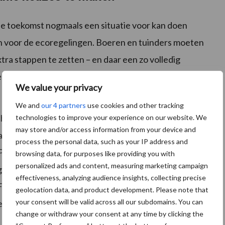
 de toekomst nogmaals een situatie voor kan doen
n voor de ecoregelingen. Boeren en tuinders moeten
tra stappen te zetten – en daar een zo volledig
te voorkomen dat de toekomstige deelnamebereidheid
We value your privacy
We and
our 4 partners
use cookies and other tracking
n hoe een tekort op het GLB-budget in de toekomst kan
technologies to improve your experience on our website. We
may store and/or access information from your device and
 duidelijkheid zijn; vanaf die datum kunnen agrariërs
process the personal data, such as your IP address and
ositief is dat gistermiddag in de Tweede Kamer –
browsing data, for purposes like providing you with
personalized ads and content, measuring marketing campaign
g voor 2024 – een amendement is aangenomen dat was
effectiveness, analyzing audience insights, collecting precise
ach, waarmee ook alvast een bedrag van € 50 miljoen
geolocation data, and product development. Please note that
your consent will be valid across all our subdomains. You can
 ecoregelingen over 2024.
change or withdraw your consent at any time by clicking the