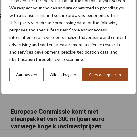
“Consent Preferences” button at the bottom of your screen.
We respect your choices and are committed to providing you
ijk landbouwbeleid (glb)
with a transparent and secure browsing experience. The
third-party vendors are processing data for the following
purposes and special features: Store and/or access
information on a device, personalized advertising and content,
advertising and content measurement, audience research,
and services development, precise geolocation data, and
identification through device scanning.
Aanpassen
Alles afwijzen
Alles accepteren
Europese Commissie komt met
steunpakket van 300 miljoen euro
vanwege hoge kunstmestprijzen