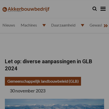
Spring
Door
Spring
Spring
naar
naar
naar
naar
Zoeken...
Zoek
akkerbouwbedrijf.nl
de
de
de
de
hoofdnavigatie
hoofd
eerste
voettekst
inhoud
sidebar
Nieuws
Machines
Duurzaamheid
Gewasbesc
Let op: diverse aanpassingen in GLB
2024
Gemeenschappelijk landbouwbeleid (GLB)
30 november 2023