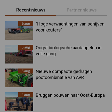
Primaire
Recent nieuws
Partner nieuws
Sidebar
6 aug
"Hoge verwachtingen van schijven
voor kouters"
5 aug
Oogst biologische aardappelen in
volle gang
5 aug
Nieuwe compacte gedragen
pootcombinatie van AVR
4 aug
Bruggen bouwen naar Oost-Europa