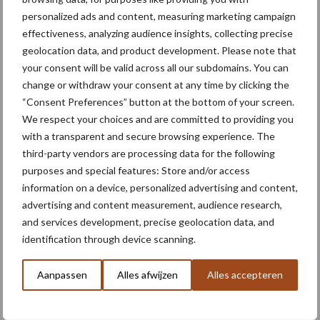
gemeenschappelijk landbouwbeleid
personalized ads and content, measuring marketing campaign
(glb)
effectiveness, analyzing audience insights, collecting precise
geolocation data, and product development. Please note that
GLB-regels veranderen in
your consent will be valid across all our subdomains. You can
2027: dit moeten agrarische
change or withdraw your consent at any time by clicking the
ondernemers weten
“Consent Preferences” button at the bottom of your screen.
We respect your choices and are committed to providing you
with a transparent and secure browsing experience. The
third-party vendors are processing data for the following
Europese Commissie komt
purposes and special features: Store and/or access
met steunpakket van 300
information on a device, personalized advertising and content,
miljoen euro vanwege hoge
advertising and content measurement, audience research,
kunstmestprijzen
and services development, precise geolocation data, and
identification through device scanning.
Twee procent aanvragen
Eco-activiteit
Aanpassen
Alles afwijzen
Alles accepteren
Groenbedekking
goedgekeurd bij
herbeoordeling