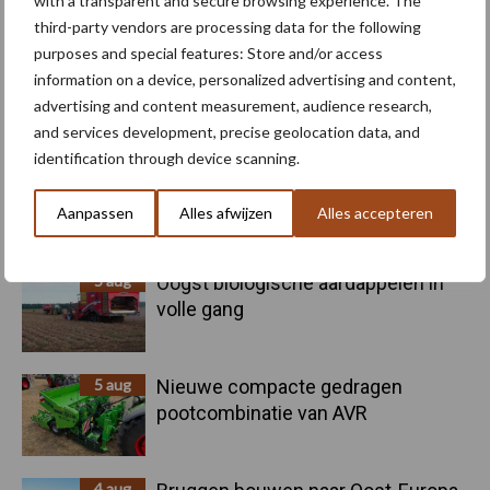
with a transparent and secure browsing experience. The
Toon meer
third-party vendors are processing data for the following
purposes and special features: Store and/or access
information on a device, personalized advertising and content,
Primaire
advertising and content measurement, audience research,
Recent nieuws
Partner nieuws
and services development, precise geolocation data, and
Sidebar
identification through device scanning.
6 aug
"Hoge verwachtingen van schijven
voor kouters"
Aanpassen
Alles afwijzen
Alles accepteren
5 aug
Oogst biologische aardappelen in
volle gang
5 aug
Nieuwe compacte gedragen
pootcombinatie van AVR
4 aug