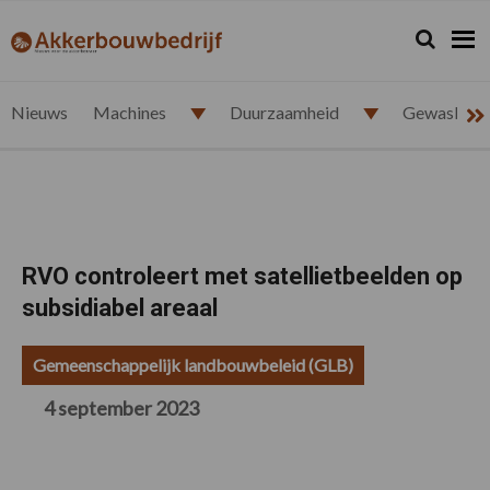
Spring
Door
Spring
Spring
naar
naar
naar
naar
Zoeken...
Zoek
akkerbouwbedrijf.nl
de
de
de
de
hoofdnavigatie
hoofd
eerste
voettekst
inhoud
sidebar
Nieuws
Machines
Duurzaamheid
Gewasbesc
RVO controleert met satellietbeelden op
subsidiabel areaal
Gemeenschappelijk landbouwbeleid (GLB)
4 september 2023