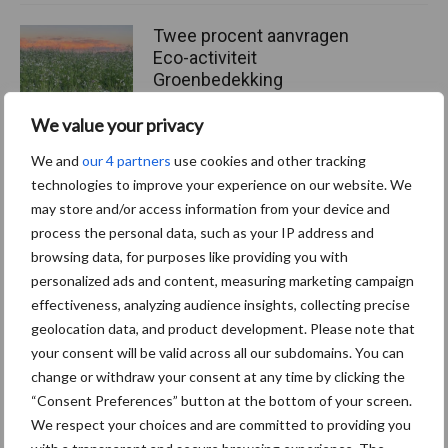
Twee procent aanvragen
Eco-activiteit
Groenbedekking
goedgekeurd bij
herbeoordeling
We value your privacy
We and
our 4 partners
use cookies and other tracking
technologies to improve your experience on our website. We
may store and/or access information from your device and
Machines
Duurzaamheid
Gewasbeschermin
process the personal data, such as your IP address and
browsing data, for purposes like providing you with
personalized ads and content, measuring marketing campaign
effectiveness, analyzing audience insights, collecting precise
geolocation data, and product development. Please note that
Kunstmeststrooier
Pootmachine
your consent will be valid across all our subdomains. You can
change or withdraw your consent at any time by clicking the
“Consent Preferences” button at the bottom of your screen.
We respect your choices and are committed to providing you