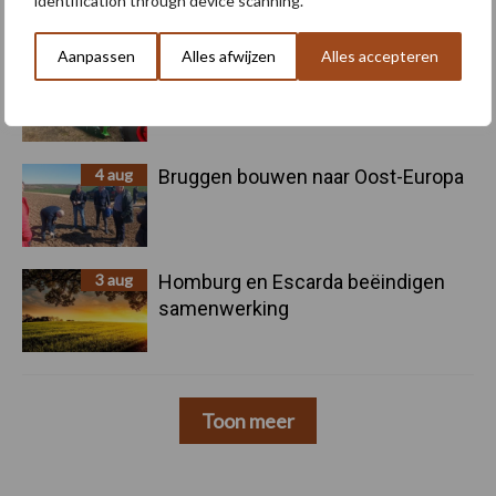
identification through device scanning.
Aanpassen
Alles afwijzen
Alles accepteren
5 aug
Nieuwe compacte gedragen
pootcombinatie van AVR
4 aug
Bruggen bouwen naar Oost-Europa
3 aug
Homburg en Escarda beëindigen
samenwerking
Toon meer