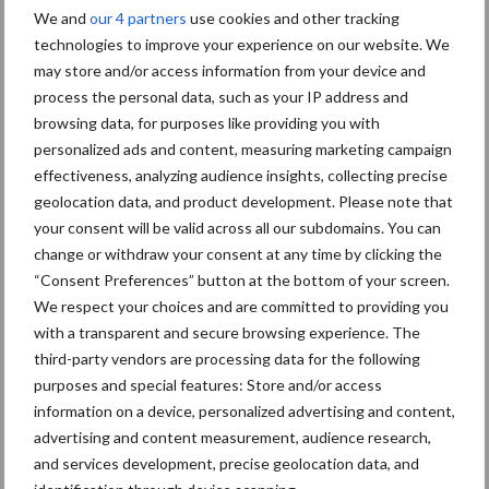
We and
our 4 partners
use cookies and other tracking
technologies to improve your experience on our website. We
Kunstmeststrooier
Pootmachine
may store and/or access information from your device and
process the personal data, such as your IP address and
browsing data, for purposes like providing you with
personalized ads and content, measuring marketing campaign
effectiveness, analyzing audience insights, collecting precise
Toon meer
geolocation data, and product development. Please note that
your consent will be valid across all our subdomains. You can
change or withdraw your consent at any time by clicking the
Primaire
“Consent Preferences” button at the bottom of your screen.
Recent nieuws
Partner nieuws
We respect your choices and are committed to providing you
Sidebar
with a transparent and secure browsing experience. The
6 aug
"Hoge verwachtingen van schijven
third-party vendors are processing data for the following
voor kouters"
purposes and special features: Store and/or access
information on a device, personalized advertising and content,
advertising and content measurement, audience research,
5 aug
Oogst biologische aardappelen in
and services development, precise geolocation data, and
volle gang