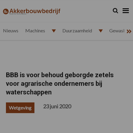
Spring
Door
Spring
Spring
naar
naar
naar
naar
Zoeken...
Zoek
akkerbouwbedrijf.nl
de
de
de
de
hoofdnavigatie
hoofd
eerste
voettekst
inhoud
sidebar
Nieuws
Machines
Duurzaamheid
Gewasbesc
BBB is voor behoud geborgde zetels
voor agrarische ondernemers bij
waterschappen
23 juni 2020
Wetgeving