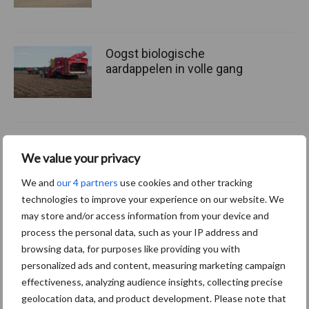
Oogst biologische
aardappelen in volle gang
Nieuwe compacte
We value your privacy
gedragen pootcombinatie
van AVR
We and
our 4 partners
use cookies and other tracking
technologies to improve your experience on our website. We
may store and/or access information from your device and
process the personal data, such as your IP address and
Themapagina's
browsing data, for purposes like providing you with
personalized ads and content, measuring marketing campaign
effectiveness, analyzing audience insights, collecting precise
Machines
Duurzaamheid
Gewasbeschermin
geolocation data, and product development. Please note that