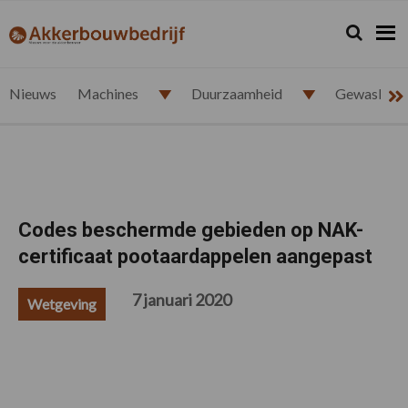
Spring
Door
Spring
Spring
naar
naar
naar
naar
Zoeken...
Zoek
akkerbouwbedrijf.nl
de
de
de
de
hoofdnavigatie
hoofd
eerste
voettekst
inhoud
sidebar
Nieuws
Machines
Duurzaamheid
Gewasbesc
Codes beschermde gebieden op NAK-
certificaat pootaardappelen aangepast
7 januari 2020
Wetgeving