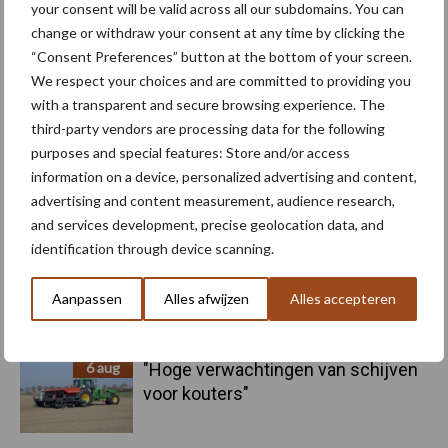
your consent will be valid across all our subdomains. You can
change or withdraw your consent at any time by clicking the
“Consent Preferences” button at the bottom of your screen.
We respect your choices and are committed to providing you
Kunstmeststrooier
Pootmachine
with a transparent and secure browsing experience. The
third-party vendors are processing data for the following
purposes and special features: Store and/or access
information on a device, personalized advertising and content,
advertising and content measurement, audience research,
Toon meer
and services development, precise geolocation data, and
identification through device scanning.
Primaire
Aanpassen
Alles afwijzen
Alles accepteren
Recent nieuws
Partner nieuws
Sidebar
6 aug
"Hoge verwachtingen van schijven
voor kouters"