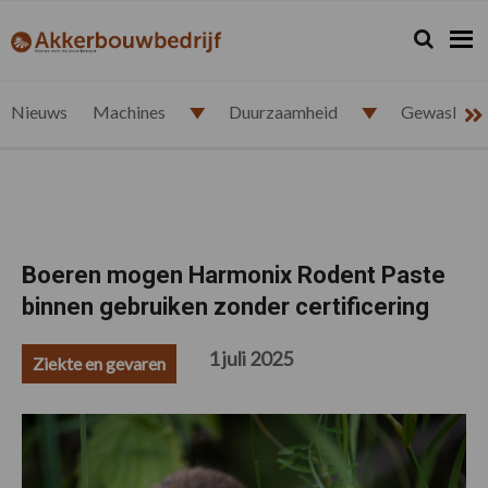
Spring
Door
Spring
Spring
naar
naar
naar
naar
Zoeken...
Zoek
akkerbouwbedrijf.nl
de
de
de
de
hoofdnavigatie
hoofd
eerste
voettekst
inhoud
sidebar
Nieuws
Machines
Duurzaamheid
Gewasbesc
Boeren mogen Harmonix Rodent Paste
binnen gebruiken zonder certificering
1 juli 2025
Ziekte en gevaren