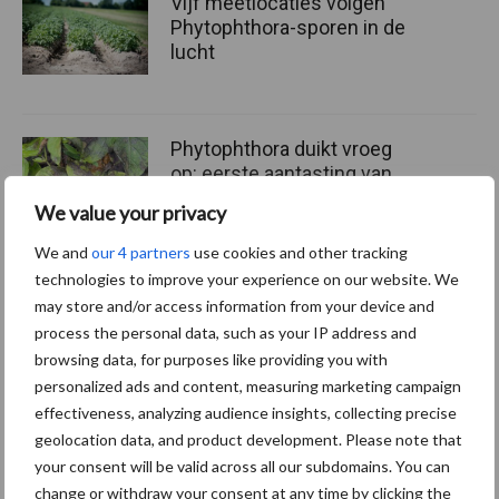
Vijf meetlocaties volgen
Phytophthora-sporen in de
lucht
Phytophthora duikt vroeg
op: eerste aantasting van
het seizoen al gemeld
We value your privacy
We and
our 4 partners
use cookies and other tracking
technologies to improve your experience on our website. We
may store and/or access information from your device and
Themapagina's
process the personal data, such as your IP address and
browsing data, for purposes like providing you with
Machines
Duurzaamheid
Gewasbeschermin
personalized ads and content, measuring marketing campaign
effectiveness, analyzing audience insights, collecting precise
geolocation data, and product development. Please note that
your consent will be valid across all our subdomains. You can
change or withdraw your consent at any time by clicking the