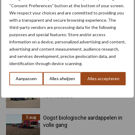
Kunstmeststrooier
Pootmachine
“Consent Preferences” button at the bottom of your screen.
We respect your choices and are committed to providing you
with a transparent and secure browsing experience. The
third-party vendors are processing data for the following
purposes and special features: Store and/or access
information on a device, personalized advertising and content,
Toon meer
advertising and content measurement, audience research,
and services development, precise geolocation data, and
identification through device scanning.
Primaire
Recent nieuws
Partner nieuws
Aanpassen
Alles afwijzen
Alles accepteren
Sidebar
6 aug
"Hoge verwachtingen van schijven
voor kouters"
5 aug
Oogst biologische aardappelen in
volle gang