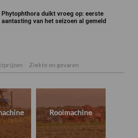
Phytophthora duikt vroeg op: eerste
aantasting van het seizoen al gemeld
tprijzen
Ziekte en gevaren
machine
Rooimachine