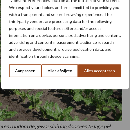
“Consent Preferences” button at the bottom of your screen.
We respect your choices and are committed to providing you
with a transparent and secure browsing experience. The
third-party vendors are processing data for the following
purposes and special features: Store and/or access
information on a device, personalized advertising and content,
advertising and content measurement, audience research,
and services development, precise geolocation data, and
identification through device scanning.
Aanpassen
Alles afwijzen
Alles accepteren
nten rondom de gewassluiting door een te lage pH.