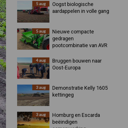
Sidebar
5 aug
Oogst biologische
aardappelen in volle gang
5 aug
Nieuwe compacte
gedragen
pootcombinatie van AVR
4 aug
Bruggen bouwen naar
Oost-Europa
3 aug
Demonstratie Kelly 1605
kettingeg
3 aug
Homburg en Escarda
beëindigen