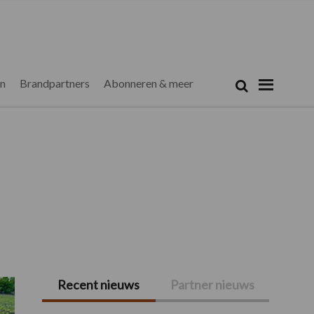
Zoeken...
Zoek
en
Brandpartners
Abonneren & meer
Recent nieuws
Partner nieuws
Primaire