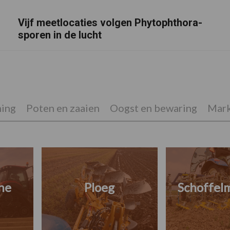
Vijf meetlocaties volgen Phytophthora-
sporen in de lucht
ing
Poten en zaaien
Oogst en bewaring
Mark
ne
Ploeg
Schoffel