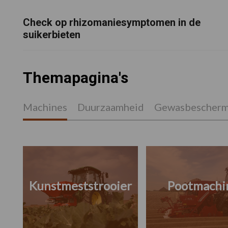
Check op rhizomaniesymptomen in de
suikerbieten
Themapagina's
Machines
Duurzaamheid
Gewasbescherm
Kunstmeststrooier
Pootmachi