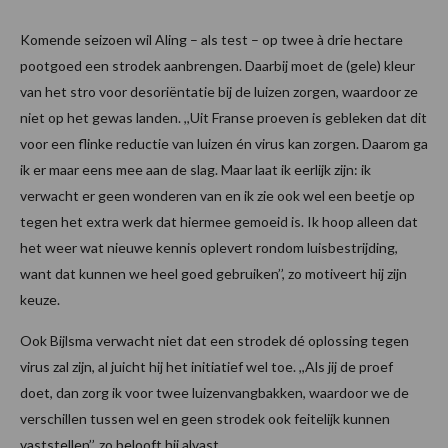
Komende seizoen wil Aling – als test – op twee à drie hectare
pootgoed een strodek aanbrengen. Daarbij moet de (gele) kleur
van het stro voor desoriëntatie bij de luizen zorgen, waardoor ze
niet op het gewas landen. ,,Uit Franse proeven is gebleken dat dit
voor een flinke reductie van luizen én virus kan zorgen. Daarom ga
ik er maar eens mee aan de slag. Maar laat ik eerlijk zijn: ik
verwacht er geen wonderen van en ik zie ook wel een beetje op
tegen het extra werk dat hiermee gemoeid is. Ik hoop alleen dat
het weer wat nieuwe kennis oplevert rondom luisbestrijding,
want dat kunnen we heel goed gebruiken’’, zo motiveert hij zijn
keuze.
Ook Bijlsma verwacht niet dat een strodek dé oplossing tegen
virus zal zijn, al juicht hij het initiatief wel toe. ,,Als jij de proef
doet, dan zorg ik voor twee luizenvangbakken, waardoor we de
verschillen tussen wel en geen strodek ook feitelijk kunnen
vaststellen’’, zo belooft hij alvast.