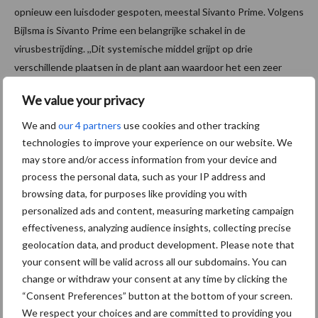
opnieuw een luisdoder gespoten, meestal Sivanto Prime. Volgens
Bijlsma is Sivanto Prime een belangrijke schakel in de
virusbestrijding. ,,Dit systemische middel grijpt op drie
verschillende plaatsen in de plant aan waardoor het een zeer
goede en betrouwbare luisdoding geeft. Die zekerheid is
We value your privacy
ontzettend veel waard, vooral wanneer je zoals Aling helemaal
gefocust bent op de stammenteelt. Dan mág er eigenlijk niks
We and
our 4 partners
use cookies and other tracking
misgaan in de virusbestrijding.’’
technologies to improve your experience on our website. We
may store and/or access information from your device and
Slechts twee werkzame groepen
process the personal data, such as your IP address and
browsing data, for purposes like providing you with
personalized ads and content, measuring marketing campaign
Bijlsma maakt zich wel wat zorgen over het zeer krappe aanbod
effectiveness, analyzing audience insights, collecting precise
van luisdoders. ,,Feitelijk hebben we nog maar twee werkzame
geolocation data, and product development. Please note that
stoffen – die van Gazelle en Antiop (
acetamiprid, red.
) en die van
your consent will be valid across all our subdomains. You can
Sivanto Prime (
flupyradifurone, red.
). Hoewel er nog geen
change or withdraw your consent at any time by clicking the
aanwijzingen voor zijn, blijft het risico van resistentievorming bij
“Consent Preferences” button at the bottom of your screen.
deze twee stoffen zeer reëel aanwezig. Daarbij komt dat de
We respect your choices and are committed to providing you