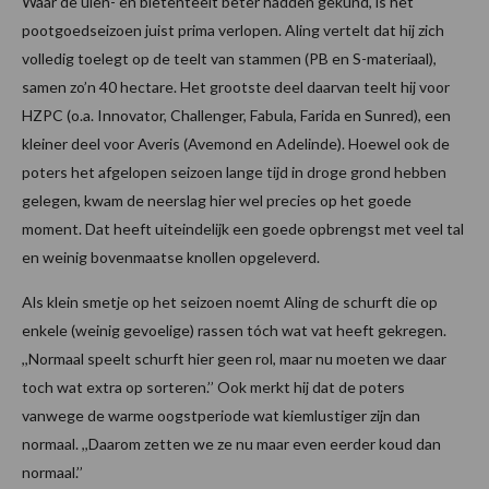
Waar de uien- en bietenteelt beter hadden gekund, is het
pootgoedseizoen juist prima verlopen. Aling vertelt dat hij zich
volledig toelegt op de teelt van stammen (PB en S-materiaal),
samen zo’n 40 hectare. Het grootste deel daarvan teelt hij voor
HZPC (o.a. Innovator, Challenger, Fabula, Farida en Sunred), een
kleiner deel voor Averis (Avemond en Adelinde). Hoewel ook de
poters het afgelopen seizoen lange tijd in droge grond hebben
gelegen, kwam de neerslag hier wel precies op het goede
moment. Dat heeft uiteindelijk een goede opbrengst met veel tal
en weinig bovenmaatse knollen opgeleverd.
Als klein smetje op het seizoen noemt Aling de schurft die op
enkele (weinig gevoelige) rassen tóch wat vat heeft gekregen.
,,Normaal speelt schurft hier geen rol, maar nu moeten we daar
toch wat extra op sorteren.’’ Ook merkt hij dat de poters
vanwege de warme oogstperiode wat kiemlustiger zijn dan
normaal. ,,Daarom zetten we ze nu maar even eerder koud dan
normaal.’’