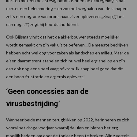
kort en meteen ook stevig houdt. Binnen de ecoregeling is dat
echter een belemmering – en zou het weghalen van de schapen
zelfs een upgrade van brons naar zilver opleveren. ,,Snap jij het
dan nog….?’’, zegt hij hoofdschuddend.
Ook Bijlsma vindt dat het de akkerbouwer steeds moeilijker
wordt gemaakt om zijn vak uit te oefenen. ,,De meeste bedrijven
hebben echt wel oog voor zaken als landschap en milieu. Maar de
eisen daaromtrent stapelen zich nu wel heel erg snel op en zijn
dan ook nog eens heel vaag of krom. Ik snap heel goed dat dit
een hoop frustratie en ergernis oplevert.’’
‘Geen concessies aan de
virusbestrijding’
Wanneer beide mannen terugblikken op 2022, herinneren ze zich
vooral het droge voorjaar, waarbij de uien en bieten het erg
moeilijk hadden om door de toplaag heen te breken. Aling vertelt