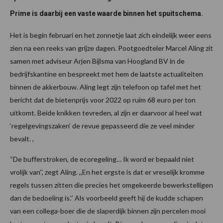
Prime is daarbij een vaste waarde binnen het spuitschema.
Het is begin februari en het zonnetje laat zich eindelijk weer eens
zien na een reeks van grijze dagen. Pootgoedteler Marcel Aling zit
samen met adviseur Arjen Bijlsma van Hoogland BV in de
bedrijfskantine en bespreekt met hem de laatste actualiteiten
binnen de akkerbouw. Aling legt zijn telefoon op tafel met het
bericht dat de bietenprijs voor 2022 op ruim 68 euro per ton
uitkomt. Beide knikken tevreden, al zijn er daarvoor al heel wat
‘regelgevingszaken’ de revue gepasseerd die ze veel minder
bevalt. ,
“De bufferstroken, de ecoregeling… Ik word er bepaald niet
vrolijk van’’, zegt Aling. ,,En het ergste is dat er vreselijk kromme
regels tussen zitten die precies het omgekeerde bewerkstelligen
dan de bedoeling is.’’ Als voorbeeld geeft hij de kudde schapen
van een collega-boer die de slaperdijk binnen zijn percelen mooi