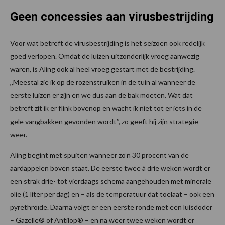
Geen concessies aan virusbestrijding
Voor wat betreft de virusbestrijding is het seizoen ook redelijk
goed verlopen. Omdat de luizen uitzonderlijk vroeg aanwezig
waren, is Aling ook al heel vroeg gestart met de bestrijding.
,,Meestal zie ik op de rozenstruiken in de tuin al wanneer de
eerste luizen er zijn en we dus aan de bak moeten. Wat dat
betreft zit ik er flink bovenop en wacht ik niet tot er iets in de
gele vangbakken gevonden wordt’’, zo geeft hij zijn strategie
weer.
Aling begint met spuiten wanneer zo’n 30 procent van de
aardappelen boven staat. De eerste twee à drie weken wordt er
een strak drie- tot vierdaags schema aangehouden met minerale
olie (1 liter per dag) en – als de temperatuur dat toelaat – ook een
pyrethroïde. Daarna volgt er een eerste ronde met een luisdoder
– Gazelle® of Antilop® – en na weer twee weken wordt er