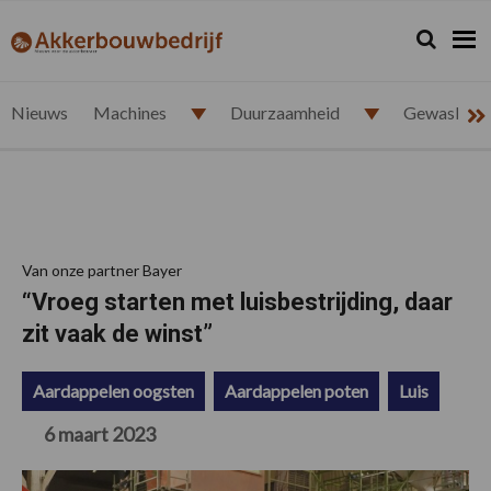
Spring
Door
Spring
Spring
naar
naar
naar
naar
Zoeken...
Zoek
akkerbouwbedrijf.nl
de
de
de
de
hoofdnavigatie
hoofd
eerste
voettekst
inhoud
sidebar
Nieuws
Machines
Duurzaamheid
Gewasbesc
Van onze partner Bayer
“Vroeg starten met luisbestrijding, daar
zit vaak de winst”
Aardappelen oogsten
Aardappelen poten
Luis
6 maart 2023