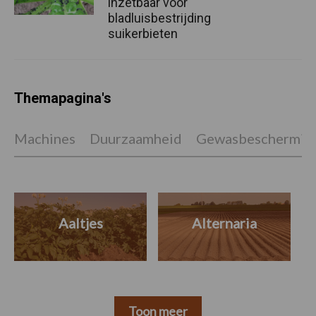
inzetbaar voor
bladluisbestrijding
suikerbieten
Themapagina's
Machines
Duurzaamheid
Gewasbeschermin
Aaltjes
Alternaria
Toon meer