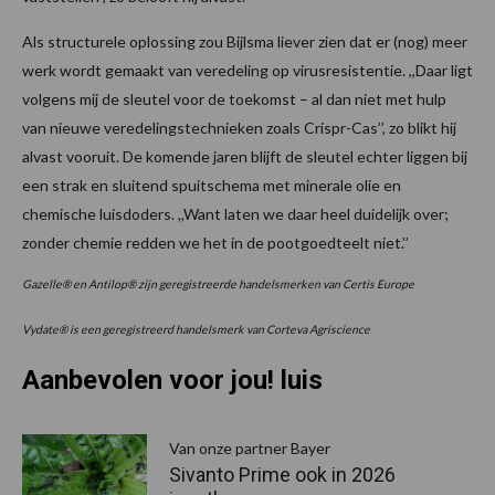
Als structurele oplossing zou Bijlsma liever zien dat er (nog) meer
werk wordt gemaakt van veredeling op virusresistentie. ,,Daar ligt
volgens mij de sleutel voor de toekomst – al dan niet met hulp
van nieuwe veredelingstechnieken zoals Crispr-Cas’’, zo blikt hij
alvast vooruit. De komende jaren blijft de sleutel echter liggen bij
een strak en sluitend spuitschema met minerale olie en
chemische luisdoders. ,,Want laten we daar heel duidelijk over;
zonder chemie redden we het in de pootgoedteelt niet.’’
Gazelle® en Antilop® zijn geregistreerde handelsmerken van Certis Europe
Vydate® is een geregistreerd handelsmerk van Corteva Agriscience
Aanbevolen voor jou! luis
P
S
Van onze partner Bayer
Sivanto Prime ook in 2026