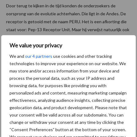
Door terug te kijken in de tijd konden de onderzoekers de
oorsprong van de evolutie achterhalen. Die ligt in de Andes. De
receptor is getooid met de naam PERU. Het is een afkorting die
staat voor: Pep-13 Receptor Unit. Maar hij verwijst natuurlijk ook
naar het oorsprongsland. Bijzonder gegeven is verder dat de
We value your privacy
eerste auteur van het Science-artikel, promotiestudent Yerisf
Torres Ascurra, zelf afkomstig is uit Peru.
We and
our 4 partners
use cookies and other tracking
technologies to improve your experience on our website. We
Duurzame aardappelteelt
may store and/or access information from your device and
process the personal data, such as your IP address and
Dit inzicht in dit type receptoren, en er zullen er ongetwijfeld nog
browsing data, for purposes like providing you with
meer volgen, effent de weg voor de duurzame aardappel van de
personalized ads and content, measuring marketing campaign
effectiveness, analyzing audience insights, collecting precise
toekomst. Die is getooid met specifieke resistentie-genen, maar
geolocation data, and product development. Please note that
ook met een versterkte algemene afweer.
your consent will be valid across all our subdomains. You can
“Tot nu toe lag de nadruk bij de veredelaars steeds op de R-
change or withdraw your consent at any time by clicking the
genen. Die resistentie wordt echter steeds doorbroken. Door te
“Consent Preferences” button at the bottom of your screen.
bestuderen hoe wilde aardappelsoorten zich staande houden in
We respect your choices and are committed to providing you