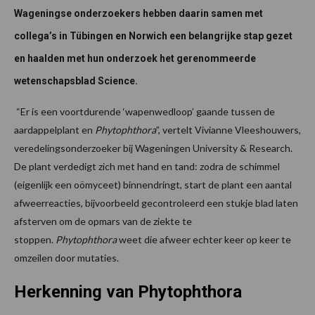
Wageningse onderzoekers hebben daarin samen met
collega’s in Tübingen en Norwich een belangrijke stap gezet
en haalden met hun onderzoek het gerenommeerde
wetenschapsblad Science.
“Er is een voortdurende ‘wapenwedloop’ gaande tussen de
aardappelplant en
Phytophthora
”, vertelt Vivianne Vleeshouwers,
veredelingsonderzoeker bij Wageningen University & Research.
De plant verdedigt zich met hand en tand: zodra de schimmel
(eigenlijk een oömyceet) binnendringt, start de plant een aantal
afweerreacties, bijvoorbeeld gecontroleerd een stukje blad laten
afsterven om de opmars van de ziekte te
stoppen.
Phytophthora
weet die afweer echter keer op keer te
omzeilen door mutaties.
Herkenning van Phytophthora