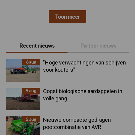
Toon meer
Primaire
Recent nieuws
Partner nieuws
Sidebar
6 aug
"Hoge verwachtingen van schijven
voor kouters"
5 aug
Oogst biologische aardappelen in
volle gang
5 aug
Nieuwe compacte gedragen
pootcombinatie van AVR