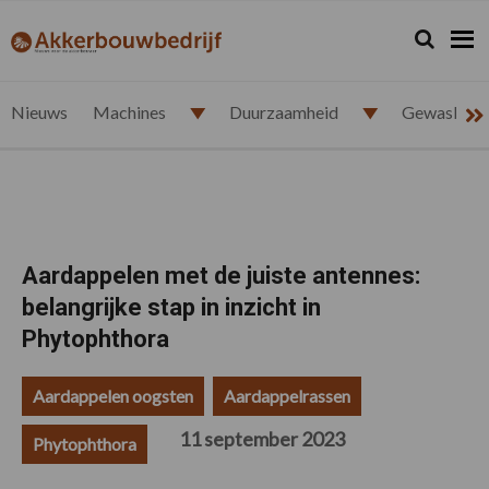
Spring
Door
Spring
Spring
naar
naar
naar
naar
Zoeken...
Zoek
akkerbouwbedrijf.nl
de
de
de
de
hoofdnavigatie
hoofd
eerste
voettekst
inhoud
sidebar
Nieuws
Machines
Duurzaamheid
Gewasbesc
Aardappelen met de juiste antennes:
belangrijke stap in inzicht in
Phytophthora
Aardappelen oogsten
Aardappelrassen
11 september 2023
Phytophthora