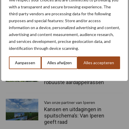
with a transparent and secure browsing experience. The
een omgeving met een voortdurende ziektedruk kunnen we
third-party vendors are processing data for the following
achterhalen welke mechanismen ze gebruiken. En die vervolgens
purposes and special features: Store and/or access
toepassen in onze aardappelrassen”, besluit Vleeshouwers.
information on a device, personalized advertising and content,
Bron:
WUR
advertising and content measurement, audience research,
and services development, precise geolocation data, and
Aanbevolen voor jou! phytophthora
identification through device scanning.
Aanpassen
Alles afwijzen
Alles accepteren
Onderzoek, monitoring en
praktijk komen samen op
biologisch demoveld
robuuste aardappelrassen
Van onze partner van Iperen
Kansen en uitdagingen in
spuitschema’s: Van Iperen
geeft raad