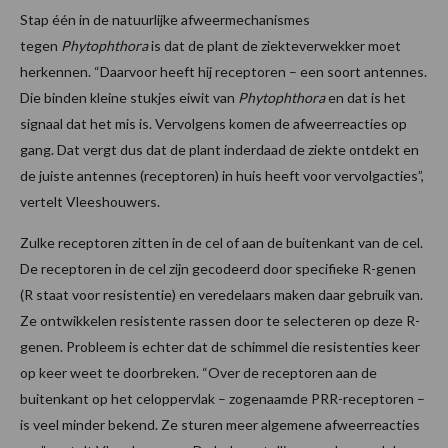
Stap één in de natuurlijke afweermechanismes
tegen
Phytophthora
is dat de plant de ziekteverwekker moet
herkennen. “Daarvoor heeft hij receptoren – een soort antennes.
Die binden kleine stukjes eiwit van
Phytophthora
en dat is het
signaal dat het mis is. Vervolgens komen de afweerreacties op
gang. Dat vergt dus dat de plant inderdaad de ziekte ontdekt en
de juiste antennes (receptoren) in huis heeft voor vervolgacties”,
vertelt Vleeshouwers.
Zulke receptoren zitten in de cel of aan de buitenkant van de cel.
De receptoren in de cel zijn gecodeerd door specifieke R-genen
(R staat voor resistentie) en veredelaars maken daar gebruik van.
Ze ontwikkelen resistente rassen door te selecteren op deze R-
genen. Probleem is echter dat de schimmel die resistenties keer
op keer weet te doorbreken. “Over de receptoren aan de
buitenkant op het celoppervlak – zogenaamde PRR-receptoren –
is veel minder bekend. Ze sturen meer algemene afweerreacties