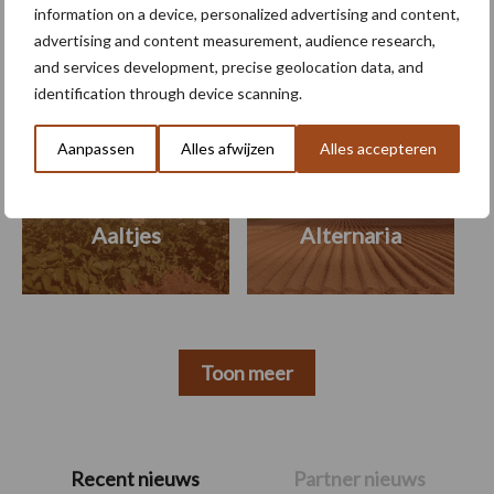
information on a device, personalized advertising and content,
Themapagina's
advertising and content measurement, audience research,
and services development, precise geolocation data, and
identification through device scanning.
Machines
Duurzaamheid
Gewasbeschermin
Aanpassen
Alles afwijzen
Alles accepteren
Aaltjes
Alternaria
Toon meer
Primaire
Recent nieuws
Partner nieuws