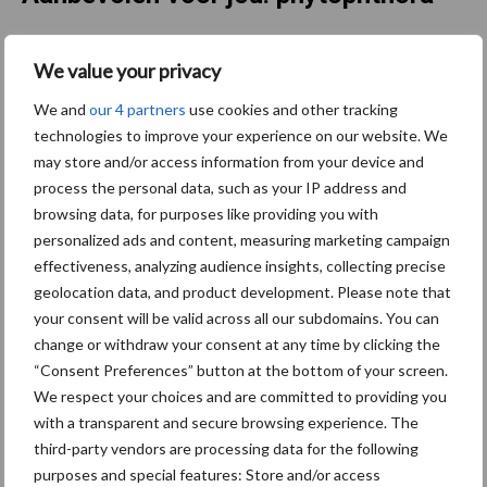
Onderzoek, monitoring en
We value your privacy
praktijk komen samen op
biologisch demoveld
We and
our 4 partners
use cookies and other tracking
robuuste aardappelrassen
technologies to improve your experience on our website. We
may store and/or access information from your device and
process the personal data, such as your IP address and
Van onze partner van Iperen
browsing data, for purposes like providing you with
Kansen en uitdagingen in
personalized ads and content, measuring marketing campaign
spuitschema’s: Van Iperen
effectiveness, analyzing audience insights, collecting precise
geeft raad
geolocation data, and product development. Please note that
your consent will be valid across all our subdomains. You can
change or withdraw your consent at any time by clicking the
Nieuwe animatie laat zien
“Consent Preferences” button at the bottom of your screen.
hoe we samen
We respect your choices and are committed to providing you
phytophthora duurzaam
with a transparent and secure browsing experience. The
kunnen beheersen
third-party vendors are processing data for the following
purposes and special features: Store and/or access