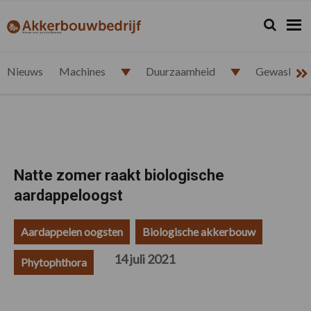
Spring
Door
Spring
Spring
naar
naar
naar
naar
Zoeken...
Zoek
akkerbouwbedrijf.nl
de
de
de
de
hoofdnavigatie
hoofd
eerste
voettekst
inhoud
sidebar
Nieuws
Machines
Duurzaamheid
Gewasbesc
Natte zomer raakt biologische
aardappeloogst
Aardappelen oogsten
Biologische akkerbouw
14 juli 2021
Phytophthora