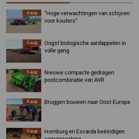
Sidebar
6 aug
"Hoge verwachtingen van schijven
voor kouters"
5 aug
Oogst biologische aardappelen in
volle gang
5 aug
Nieuwe compacte gedragen
pootcombinatie van AVR
4 aug
Bruggen bouwen naar Oost-Europa
3 aug
Homburg en Escarda beëindigen
samenwerking