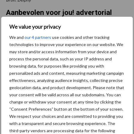
Aanbevolen voor jou! advertorial
We value your privacy
Phytophthora laat zich niet
verrassen, wij ook niet
We and
our 4 partners
use cookies and other tracking
technologies to improve your experience on our website. We
may store and/or access information from your device and
process the personal data, such as your IP address and
browsing data, for purposes like providing you with
Van onze partner Yara
personalized ads and content, measuring marketing campaign
Met fosfaatbladbemesting
effectiveness, analyzing audience insights, collecting precise
meer energie, meer groei en
geolocation data, and product development. Please note that
meer knollen
your consent will be valid across all our subdomains. You can
change or withdraw your consent at any time by clicking the
“Consent Preferences” button at the bottom of your screen.
Van onze partner Yara
We respect your choices and are committed to providing you
Zijn bladmeststoffen een
with a transparent and secure browsing experience. The
goed alternatief voor dure
third-party vendors are processing data for the following
kunstmest?