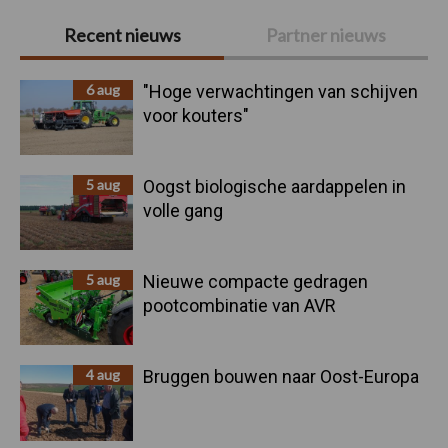
Primaire
Recent nieuws
Partner nieuws
Sidebar
6 aug
"Hoge verwachtingen van schijven
voor kouters"
5 aug
Oogst biologische aardappelen in
volle gang
5 aug
Nieuwe compacte gedragen
pootcombinatie van AVR
4 aug
Bruggen bouwen naar Oost-Europa