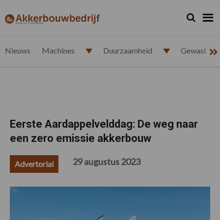
Spring
Door
Spring
Spring
naar
naar
naar
naar
Zoeken...
Zoek
akkerbouwbedrijf.nl
de
de
de
de
hoofdnavigatie
hoofd
eerste
voettekst
inhoud
sidebar
Nieuws
Machines
Duurzaamheid
Gewasbesc
Eerste Aardappelvelddag: De weg naar
een zero emissie akkerbouw
29 augustus 2023
Advertorial