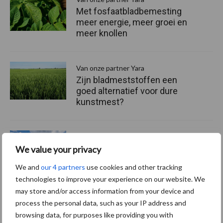
Met fosfaatbladbemesting
meer energie, meer groei en
meer knollen
Van onze partner Yara
Zijn bladmeststoffen een
goed alternatief voor dure
kunstmest?
Van onze partner Yara
Nieuwe Europese
We value your privacy
importheffingen en CBAM:
We and
our 4 partners
use cookies and other tracking
wat verandert er op de
technologies to improve your experience on our website. We
kunstmestmarkt?
may store and/or access information from your device and
process the personal data, such as your IP address and
browsing data, for purposes like providing you with