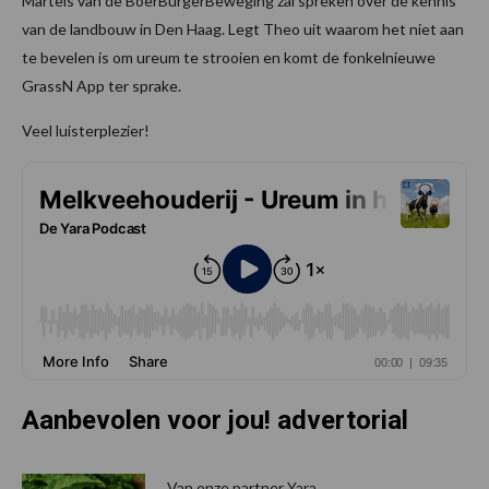
Martels van de BoerBurgerBeweging zal spreken over de kennis
van de landbouw in Den Haag. Legt Theo uit waarom het niet aan
te bevelen is om ureum te strooien en komt de fonkelnieuwe
GrassN App ter sprake.
Veel luisterplezier!
Aanbevolen voor jou! advertorial
P
S
Van onze partner Yara