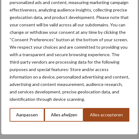
Themapagina's
personalized ads and content, measuring marketing campaign
effectiveness, analyzing audience insights, collecting precise
geolocation data, and product development. Please note that
Machines
Duurzaamheid
Gewasbeschermin
your consent will be valid across all our subdomains. You can
change or withdraw your consent at any time by clicking the
“Consent Preferences” button at the bottom of your screen.
We respect your choices and are committed to providing you
with a transparent and secure browsing experience. The
Aardappelrassen
Aardappelprijs
third-party vendors are processing data for the following
purposes and special features: Store and/or access
information on a device, personalized advertising and content,
advertising and content measurement, audience research,
and services development, precise geolocation data, and
Toon meer
identification through device scanning.
Aanpassen
Alles afwijzen
Alles accepteren
Footer