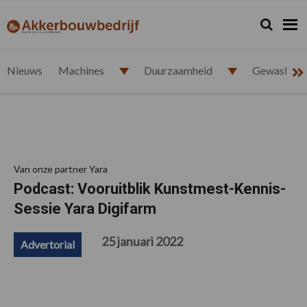
Spring
Door
Spring
Spring
naar
naar
naar
naar
Zoeken...
Zoek
akkerbouwbedrijf.nl
de
de
de
de
hoofdnavigatie
hoofd
eerste
voettekst
inhoud
sidebar
Nieuws
Machines
Duurzaamheid
Gewasbesc
Van onze partner Yara
Podcast: Vooruitblik Kunstmest-Kennis-
Sessie Yara Digifarm
25 januari 2022
Advertorial