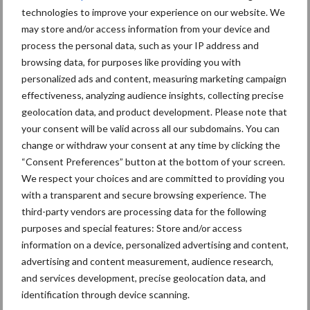
met steunpakket van 300
technologies to improve your experience on our website. We
miljoen euro vanwege hoge
may store and/or access information from your device and
kunstmestprijzen
process the personal data, such as your IP address and
browsing data, for purposes like providing you with
Falcon T, nieuwe getrokken
personalized ads and content, measuring marketing campaign
strooiers van Sky
effectiveness, analyzing audience insights, collecting precise
Agriculture
geolocation data, and product development. Please note that
your consent will be valid across all our subdomains. You can
change or withdraw your consent at any time by clicking the
“Consent Preferences” button at the bottom of your screen.
We respect your choices and are committed to providing you
Themapagina's
with a transparent and secure browsing experience. The
third-party vendors are processing data for the following
Machines
Duurzaamheid
Gewasbeschermin
purposes and special features: Store and/or access
information on a device, personalized advertising and content,
advertising and content measurement, audience research,
and services development, precise geolocation data, and
identification through device scanning.
Kunstmeststrooier
Pootmachine