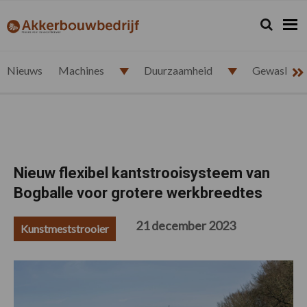
Spring
Door
Spring
Spring
naar
naar
naar
naar
Zoeken...
Zoek
akkerbouwbedrijf.nl
de
de
de
de
hoofdnavigatie
hoofd
eerste
voettekst
inhoud
sidebar
Nieuws
Machines
Duurzaamheid
Gewasbesc
Nieuw flexibel kantstrooisysteem van
Bogballe voor grotere werkbreedtes
21 december 2023
Kunstmeststrooier