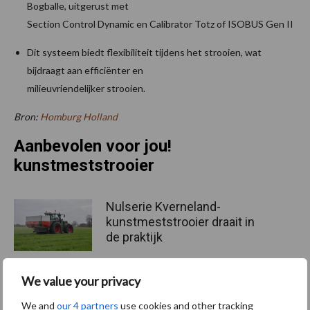
Bogballe, uitgerust met
Section Control Dynamic en Calibrator Totz of ISOBUS Gen II
Dit systeem biedt flexibiliteit tijdens het strooien, wat
bijdraagt aan efficiënter en
milieuvriendelijker strooien.
Bron:
Homburg Holland
Aanbevolen voor jou!
kunstmeststrooier
Nulserie Kverneland-
kunstmeststrooier draait in
de praktijk
We value your privacy
Europese Commissie komt
We and
our 4 partners
use cookies and other tracking