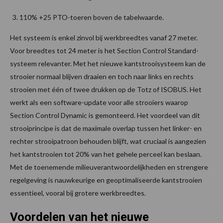
110% +25 PTO-toeren boven de tabelwaarde.
Het systeem is enkel zinvol bij werkbreedtes vanaf 27 meter.
Voor breedtes tot 24 meter is het Section Control Standard-
systeem relevanter. Met het nieuwe kantstrooisysteem kan de
strooier normaal blijven draaien en toch naar links en rechts
strooien met één of twee drukken op de Totz of ISOBUS. Het
werkt als een software-update voor alle strooiers waarop
Section Control Dynamic is gemonteerd. Het voordeel van dit
strooiprincipe is dat de maximale overlap tussen het linker- en
rechter strooipatroon behouden blijft, wat cruciaal is aangezien
het kantstrooien tot 20% van het gehele perceel kan beslaan.
Met de toenemende milieuverantwoordelijkheden en strengere
regelgeving is nauwkeurige en geoptimaliseerde kantstrooien
essentieel, vooral bij grotere werkbreedtes.
Voordelen van het nieuwe