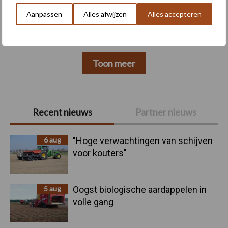
Aanpassen
Alles afwijzen
Alles accepteren
Toon meer
Primaire
Recent nieuws
Partner nieuws
Sidebar
6 aug
"Hoge verwachtingen van schijven
voor kouters"
5 aug
Oogst biologische aardappelen in
volle gang