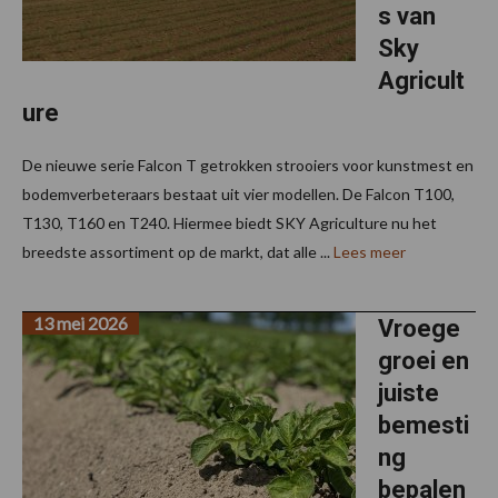
s van
Sky
Agricult
ure
De nieuwe serie Falcon T getrokken strooiers voor kunstmest en
bodemverbeteraars bestaat uit vier modellen. De Falcon T100,
T130, T160 en T240. Hiermee biedt SKY Agriculture nu het
breedste assortiment op de markt, dat alle ...
Lees meer
13 mei 2026
Vroege
groei en
juiste
bemesti
ng
bepalen