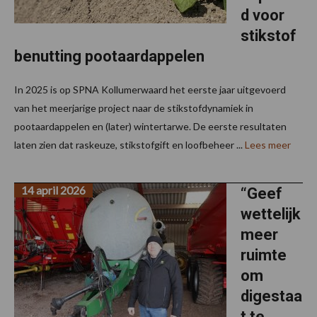
d voor
stikstof
benutting pootaardappelen
In 2025 is op SPNA Kollumerwaard het eerste jaar uitgevoerd
van het meerjarige project naar de stikstofdynamiek in
pootaardappelen en (later) wintertarwe. De eerste resultaten
laten zien dat raskeuze, stikstofgift en loofbeheer ...
Lees meer
14 april 2026
“Geef
wettelijk
meer
ruimte
om
digestaa
t te