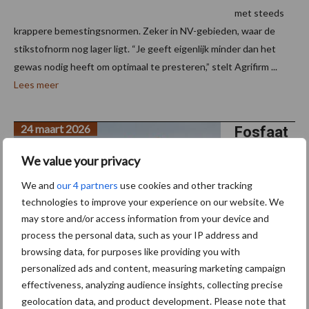
met steeds
krappere bemestingsnormen. Zeker in NV-gebieden, waar de
stikstofnorm nog lager ligt. “Je geeft eigenlijk minder dan het
gewas nodig heeft om optimaal te presteren,” stelt Agrifirm ...
Lees meer
24 maart 2026
Fosfaat
en
We value your privacy
stikstofr
We and
our 4 partners
use cookies and other tracking
uimte
technologies to improve your experience on our website. We
slim
may store and/or access information from your device and
benutte
process the personal data, such as your IP address and
n
browsing data, for purposes like providing you with
personalized ads and content, measuring marketing campaign
effectiveness, analyzing audience insights, collecting precise
Als akkerbouwer wil je het maximale uit je grond halen, binnen de
geolocation data, and product development. Please note that
geldende regels. Juist rondom bemesting en gebruiksnormen zijn