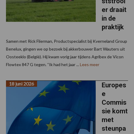
ststrooi
er draait
in de
praktijk
Samen met Rick Flierman, Productspecialist bij Kverneland Group
Benelux, gingen we op bezoek bij akkerbouwer Bart Wauters uit
Oosteeklo (België). Hij kwam vorig jaar tijdens Agribex de Vicon
Flowtex 847 G tegen. “Ik had het jaar ...
Lees meer
18 juni 2026
Europes
e
Commis
sie komt
met
steunpa