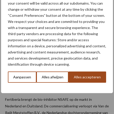
your consent will be valid across all our subdomains. You can
die regels complex. Daardoor bestaat de kans dat je niet alle
change or withdraw your consent at any time by clicking the
beschikbare fosfaat- en stikstofruimte ...
Lees meer
“Consent Preferences” button at the bottom of your screen.
We respect your choices and are committed to providing you
18 maart 2026
NSAFE
with a transparent and secure browsing experience. The
third-party vendors are processing data for the following
beperkt
purposes and special features: Store and/or access
stikstof
information on a device, personalized advertising and content,
verlieze
advertising and content measurement, audience research,
n en
and services development, precise geolocation data, and
identification through device scanning.
onderst
eund
Aanpassen
Alles afwijzen
Alles accepteren
bodemg
ezondheid
Fertiberia brengt de bio-inhibitor NSAFE op de markt in
Nederland en Duitsland. De commercialisering verloopt via Van de
Reijt Meststoffen B.V., de Nederlandse dochteronderneming van