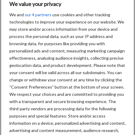
Tussen de 75-100 hectare
We value your privacy
meer dan 100 hectare
We and
our 4 partners
use cookies and other tracking
technologies to improve your experience on our website. We
Naam
*
may store and/or access information from your device and
process the personal data, such as your IP address and
browsing data, for purposes like providing you with
personalized ads and content, measuring marketing campaign
Voornaam
effectiveness, analyzing audience insights, collecting precise
geolocation data, and product development. Please note that
your consent will be valid across all our subdomains. You can
change or withdraw your consent at any time by clicking the
Achternaam
“Consent Preferences” button at the bottom of your screen.
We respect your choices and are committed to providing you
with a transparent and secure browsing experience. The
third-party vendors are processing data for the following
Achtervoegsel
purposes and special features: Store and/or access
information on a device, personalized advertising and content,
Adres
*
advertising and content measurement, audience research,