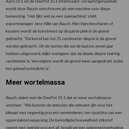
Aero 32.1 en de DeePot 25.1 interessant. De laatstgenoemde
wordt door Rauch omschreven als een machine voor diepe
bemesting. “Het lijkt wel op een zaaimachine”, stelt
exportmanager Jens Hille van Rauch. Met injectiescharen of
kouters wordt de kunstmest op de juiste plek in de grond
gebracht. “De korrel kan tot 25 centimeter diepte in de grond
worden gebracht. Uit de testen die we de laatste zeven jaar
hebben uitgevoerd, blijkt overigens dat de ideale diepte twintig
centimeter is. Vervolgens wordt de grond weer aangedrukt zodat
het geheel luchtdicht is.”
Meer wortelmassa
Rauch claimt met de DeePot 25.1 dat er meer wortelmassa
ontstaat. “We kunnen de emissies die relevant zijn voor het
klimaat met negentig procent verminderen, ten opzichte van een
oppervlaktetoepassing. De benodigde hoeveelheid stikstof
neemt met twintig procent af, terwijl wij een opbrengstverhoging