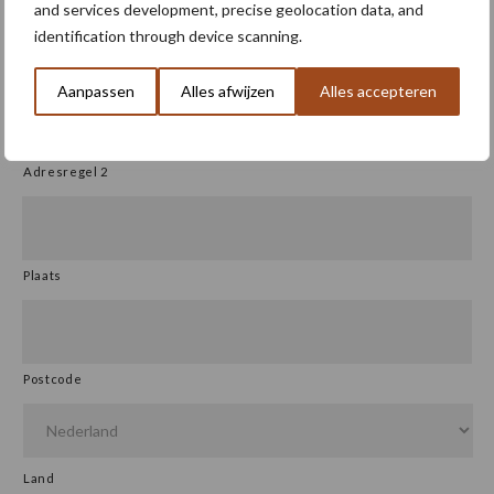
and services development, precise geolocation data, and
identification through device scanning.
Straat + huisnummer
Aanpassen
Alles afwijzen
Alles accepteren
Adresregel 2
Plaats
Postcode
Land