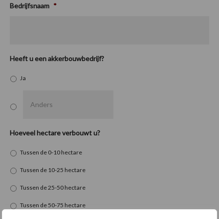
Bedrijfsnaam
*
Heeft u een akkerbouwbedrijf?
Ja
Hoeveel hectare verbouwt u?
Tussen de 0-10 hectare
Tussen de 10-25 hectare
Tussen de 25-50 hectare
Tussen de 50-75 hectare