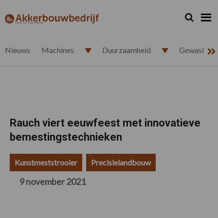
Spring
Door
Spring
Spring
naar
naar
naar
naar
Zoeken...
Zoek
akkerbouwbedrijf.nl
de
de
de
de
hoofdnavigatie
hoofd
eerste
voettekst
inhoud
sidebar
Nieuws
Machines
Duurzaamheid
Gewasbesc
Rauch viert eeuwfeest met innovatieve
bemestingstechnieken
Kunstmeststrooier
Precisielandbouw
9 november 2021