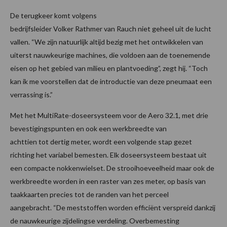
De terugkeer komt volgens
bedrijfsleider Volker Rathmer van Rauch niet geheel uit de lucht
vallen. “We zijn natuurlijk altijd bezig met het ontwikkelen van
uiterst nauwkeurige machines, die voldoen aan de toenemende
eisen op het gebied van milieu en plantvoeding”, zegt hij. “Toch
kan ik me voorstellen dat de introductie van deze pneumaat een
verrassing is.”
Met het MultiRate-doseersysteem voor de Aero 32.1, met drie
bevestigingspunten en ook een werkbreedte van
achttien tot dertig meter, wordt een volgende stap gezet
richting het variabel bemesten. Elk doseersysteem bestaat uit
een compacte nokkenwielset. De strooihoeveelheid maar ook de
werkbreedte worden in een raster van zes meter, op basis van
taakkaarten precies tot de randen van het perceel
aangebracht. “De meststoffen worden efficiënt verspreid dankzij
de nauwkeurige zijdelingse verdeling. Overbemesting