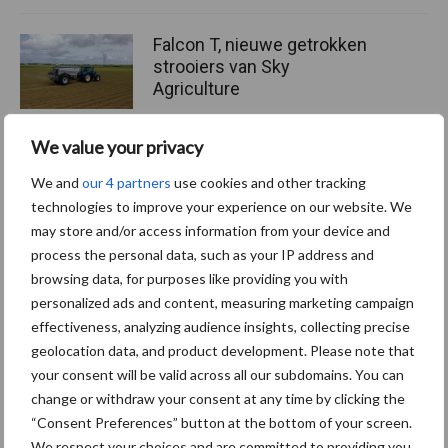
Falcon T, nieuwe getrokken
strooiers van Sky
Agriculture
We value your privacy
We and
our 4 partners
use cookies and other tracking
Themapagina's
technologies to improve your experience on our website. We
may store and/or access information from your device and
Machines
Duurzaamheid
Gewasbeschermin
process the personal data, such as your IP address and
browsing data, for purposes like providing you with
personalized ads and content, measuring marketing campaign
effectiveness, analyzing audience insights, collecting precise
geolocation data, and product development. Please note that
Kunstmeststrooier
Pootmachine
your consent will be valid across all our subdomains. You can
change or withdraw your consent at any time by clicking the
“Consent Preferences” button at the bottom of your screen.
We respect your choices and are committed to providing you