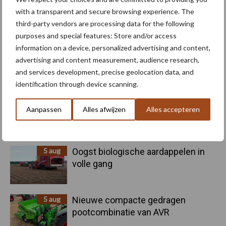
with a transparent and secure browsing experience. The
third-party vendors are processing data for the following
Toon meer
purposes and special features: Store and/or access
information on a device, personalized advertising and content,
advertising and content measurement, audience research,
Primaire
and services development, precise geolocation data, and
Recent nieuws
Partner nieuws
identification through device scanning.
Sidebar
6 aug
"Hoge verwachtingen van schijven
Aanpassen
Alles afwijzen
Alles accepteren
voor kouters"
5 aug
Oogst biologische aardappelen in
volle gang
5 aug
Nieuwe compacte gedragen
pootcombinatie van AVR