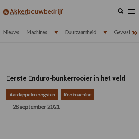
Spring
Door
Spring
Spring
naar
naar
naar
naar
Zoeken...
Zoek
akkerbouwbedrijf.nl
de
de
de
de
hoofdnavigatie
hoofd
eerste
voettekst
inhoud
sidebar
Nieuws
Machines
Duurzaamheid
Gewasbesc
Eerste Enduro-bunkerrooier in het veld
Aardappelen oogsten
Rooimachine
28 september 2021