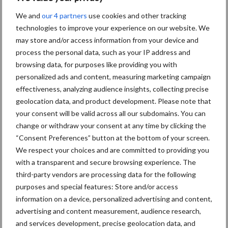
volop in op dealers. Demaeght Agri is dan ook uitgegroeid tot een
We and
our 4 partners
use cookies and other tracking
hele sterke dealer voor ons. Ze focussen zich op service en dit
technologies to improve your experience on our website. We
wordt erg gesmaakt door alle klanten. Ze zijn dan ook stevig
may store and/or access information from your device and
gegroeid de laatste jaren. Voor Dewulf is de Enduro een
process the personal data, such as your IP address and
browsing data, for purposes like providing you with
belangrijke aanvulling binnen het gamma. De Kwatro heeft dan
personalized ads and content, measuring marketing campaign
weer andere features voor klanten die frontaal willen gaan
effectiveness, analyzing audience insights, collecting precise
rooien, die een grotere bunker willen, of die aan de slag zijn in
geolocation data, and product development. Please note that
de latere aardappelen of diverse groenteteelten zoals wortelen
your consent will be valid across all our subdomains. You can
of witloof. Al kan je ook met de Enduro wortelen rooien.”
change or withdraw your consent at any time by clicking the
“Consent Preferences” button at the bottom of your screen.
Tekst en foto’s: Seppe Deckx
We respect your choices and are committed to providing you
Aanbevolen voor jou! rooimachine
with a transparent and secure browsing experience. The
third-party vendors are processing data for the following
purposes and special features: Store and/or access
ROPA deelt instructievideo
information on a device, personalized advertising and content,
over Keiler 2 RK22
advertising and content measurement, audience research,
and services development, precise geolocation data, and