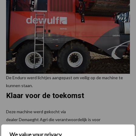
De Enduro werd lichtjes aangepast om veilig op de machine te
kunnen staan.
Klaar voor de toekomst
Deze machine werd gekocht via
dealer Demaeght Agri die verantwoordelijk is voor
Oost- en West-Vlaanderen en een deel van Noord Frankrijk.
We value your privacy
Decramer; “Van oudsher deden we de verkoop zelf, nu zetten we