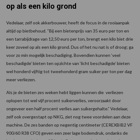
op als een kilo grond
Vedelaar, zelf ook akkerbouwer, heeft de focus in de rooiaanpak
altijd op bietbehoud. “Bij een bietenprijs van 35 euro per ton en
een tarrabijdrage van 12,50 euro per ton, brengt een kilo biet drie
keer zoveel op als een kilo grond. Dus of het nu nat is of droog; ga
voor zo min mogelijk beschadiging. Bovendien kunnen ‘veel
beschadigde’ bieten ten opzichte van ‘licht beschadigde’ bieten
wel honderd vijftig tot tweehonderd gram suiker per ton per dag
meer verliezen.
Als je de bieten zes weken hebt liggen kunnen die verliezen
oplopen tot wel vijf procent suikerverlies, veroorzaakt door
ongeveer een half procent verlies aan suikergehalte.” Vedelaar,
zelf ook overgestapt op NKG, ziet nog twee voordelen aan deze
machine. De zes banden op negentig centimeter (CEREXBIB2 VF
900/60 R38 CFO) geven een zeer lage bodemdruk, ondanks de