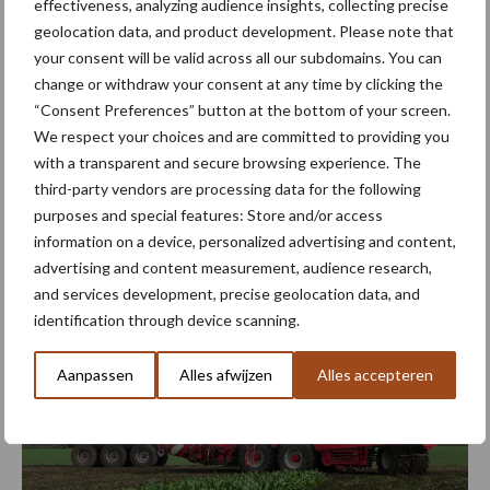
effectiveness, analyzing audience insights, collecting precise
geolocation data, and product development. Please note that
your consent will be valid across all our subdomains. You can
change or withdraw your consent at any time by clicking the
“Consent Preferences” button at the bottom of your screen.
We respect your choices and are committed to providing you
with a transparent and secure browsing experience. The
third-party vendors are processing data for the following
purposes and special features: Store and/or access
Veel klanten huren de T7 en VGM EV 30 in combinatie met het
information on a device, personalized advertising and content,
bietenrooien.
advertising and content measurement, audience research,
and services development, precise geolocation data, and
identification through device scanning.
Aanpassen
Alles afwijzen
Alles accepteren