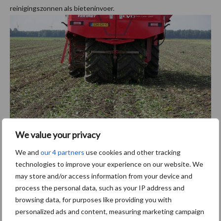
reinigingszonnen als bieteninvoer.
We value your privacy
We and
our 4 partners
use cookies and other tracking
De boel netjes achterlaten. De rollenset laat relatief ‘vlak’ land
technologies to improve your experience on our website. We
achter. Let op de geringe insporing en er is weinig tot geen
may store and/or access information from your device and
puntbreuk waar te nemen.
process the personal data, such as your IP address and
browsing data, for purposes like providing you with
personalized ads and content, measuring marketing campaign