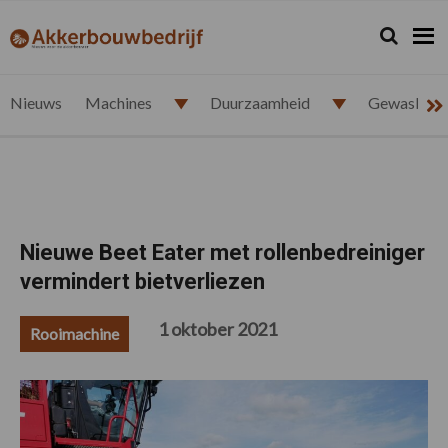
Spring
Door
Spring
Spring
naar
naar
naar
naar
Zoeken...
Zoek
akkerbouwbedrijf.nl
de
de
de
de
hoofdnavigatie
hoofd
eerste
voettekst
inhoud
sidebar
Nieuws
Machines
Duurzaamheid
Gewasbesc
Nieuwe Beet Eater met rollenbedreiniger
vermindert bietverliezen
1 oktober 2021
Rooimachine