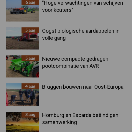
6 aug
"Hoge verwachtingen van schijven
voor kouters"
5 aug
Oogst biologische aardappelen in
volle gang
5 aug
Nieuwe compacte gedragen
pootcombinatie van AVR
4 aug
Bruggen bouwen naar Oost-Europa
3 aug
Homburg en Escarda beëindigen
samenwerking