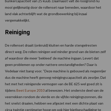
bunkercapaciteit van 25 kuub. Daarnaast valt de rooigrond nu
mooi gelijkmatig door de rollenset naar beneden, waardoor het
land vlak achterblijft wat de grondbewerking bij inzaai
vergemakkelijkt.
Reiniging
De rollenset draait (onkruid) kluiten en harde stengelresten
direct weg. De rollen reinigen wel minder grond van de bieten zelf
af waardoor die meer ‘bekleed’ de machine ingaan. Levert dat
geen problemen op onder nattere omstandigheden? Daar is
Vedelaar niet bang voor. “Deze machine is gebouwd als negenrijer
dus de machine heeft genoeg reinigingscapaciteit als zesrijer. Dat
het met het reinigende vermogen van de BE 625 wel goed zit is
tijdens
Beet Europe 2010
al bewezen. Het onderste deel van de
veerrekken rondom de vierde en de vijfde reinigingszonnen, die
het snelst draaien, hebben we afgezet met een dichte plaat van
circa twintig centimeter hoog om ook hier bietbeschadiging te