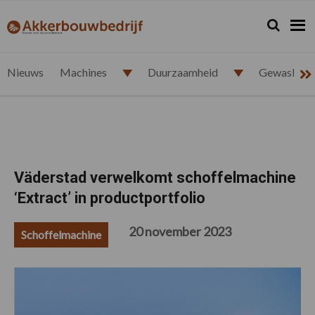
Spring
Door
Spring
Spring
naar
naar
naar
naar
Zoeken...
Zoek
akkerbouwbedrijf.nl
de
de
de
de
hoofdnavigatie
hoofd
eerste
voettekst
inhoud
sidebar
Nieuws
Machines
Duurzaamheid
Gewasbesc
Väderstad verwelkomt schoffelmachine
‘Extract’ in productportfolio
20 november 2023
Schoffelmachine