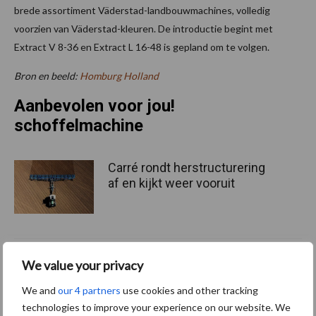
brede assortiment Väderstad-landbouwmachines, volledig
voorzien van Väderstad-kleuren. De introductie begint met
Extract V 8-36 en Extract L 16-48 is gepland om te volgen.
Bron en beeld:
Homburg Holland
Aanbevolen voor jou!
schoffelmachine
Carré rondt herstructurering
af en kijkt weer vooruit
Mechanische en robotische
We value your privacy
onkruidbestrijding biedt
kansen in uien en
We and
our 4 partners
use cookies and other tracking
suikerbieten
technologies to improve your experience on our website. We