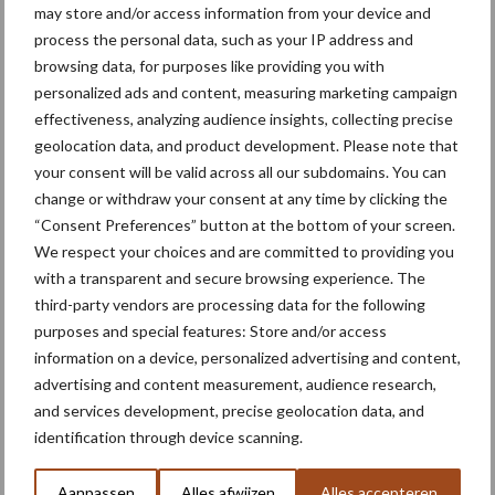
may store and/or access information from your device and
process the personal data, such as your IP address and
Mechanische
browsing data, for purposes like providing you with
onkruidbestrijding wint
personalized ads and content, measuring marketing campaign
terrein
effectiveness, analyzing audience insights, collecting precise
geolocation data, and product development. Please note that
your consent will be valid across all our subdomains. You can
change or withdraw your consent at any time by clicking the
“Consent Preferences” button at the bottom of your screen.
Themapagina's
We respect your choices and are committed to providing you
with a transparent and secure browsing experience. The
Machines
Duurzaamheid
Gewasbeschermin
third-party vendors are processing data for the following
purposes and special features: Store and/or access
information on a device, personalized advertising and content,
advertising and content measurement, audience research,
and services development, precise geolocation data, and
Kunstmeststrooier
Pootmachine
identification through device scanning.
Aanpassen
Alles afwijzen
Alles accepteren