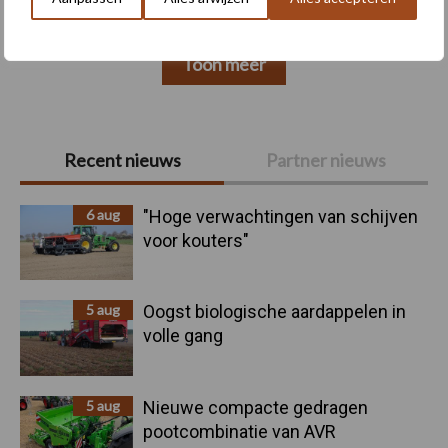
Toon meer
Primaire
Recent nieuws
Partner nieuws
Sidebar
6 aug
"Hoge verwachtingen van schijven
voor kouters"
5 aug
Oogst biologische aardappelen in
volle gang
5 aug
Nieuwe compacte gedragen
pootcombinatie van AVR