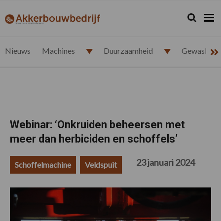
Spring
Door
Spring
Spring
naar
naar
naar
naar
Zoeken...
Zoek
akkerbouwbedrijf.nl
de
de
de
de
hoofdnavigatie
hoofd
eerste
voettekst
inhoud
sidebar
Nieuws
Machines
Duurzaamheid
Gewasbesc
Webinar: ‘Onkruiden beheersen met
meer dan herbiciden en schoffels’
23 januari 2024
Schoffelmachine
Veldspuit