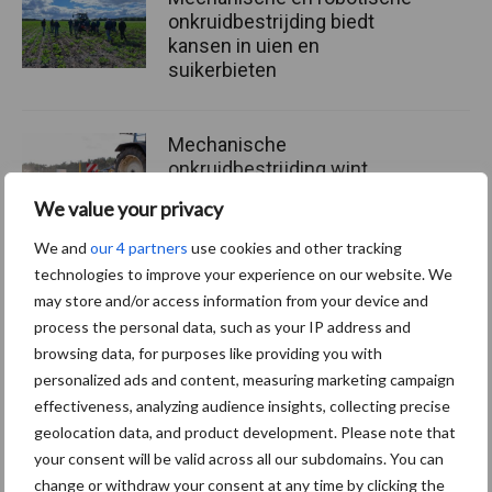
onkruidbestrijding biedt
kansen in uien en
suikerbieten
Mechanische
onkruidbestrijding wint
terrein
We value your privacy
We and
our 4 partners
use cookies and other tracking
technologies to improve your experience on our website. We
may store and/or access information from your device and
Themapagina's
process the personal data, such as your IP address and
browsing data, for purposes like providing you with
Machines
Duurzaamheid
Gewasbeschermin
personalized ads and content, measuring marketing campaign
effectiveness, analyzing audience insights, collecting precise
geolocation data, and product development. Please note that
your consent will be valid across all our subdomains. You can
change or withdraw your consent at any time by clicking the