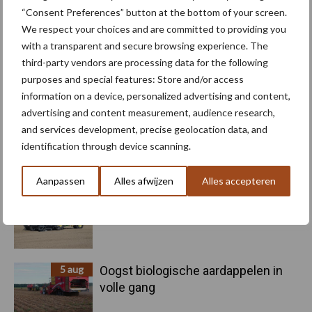
Kunstmeststrooier
Pootmachine
“Consent Preferences” button at the bottom of your screen.
We respect your choices and are committed to providing you
with a transparent and secure browsing experience. The
third-party vendors are processing data for the following
purposes and special features: Store and/or access
information on a device, personalized advertising and content,
Toon meer
advertising and content measurement, audience research,
and services development, precise geolocation data, and
identification through device scanning.
Primaire
Recent nieuws
Partner nieuws
Sidebar
Aanpassen
Alles afwijzen
Alles accepteren
6 aug
"Hoge verwachtingen van schijven
voor kouters"
5 aug
Oogst biologische aardappelen in
volle gang