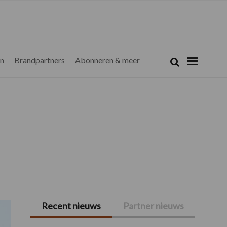
Zoeken...
Zoek
en
Brandpartners
Abonneren & meer
Recent nieuws
Partner nieuws
Primaire