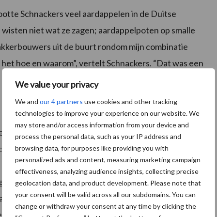
otte Schnackers veel aardappelen in de Duitse
wisten niet wat ze zagen; aardappelpoten op smalle
 akkerbouwers uit de buurt rondom mijn combinatie
het hoe en waarom”, vertelt Schnackers. “Dat was een
We value your privacy
We and
our 4 partners
use cookies and other tracking
technologies to improve your experience on our website. We
may store and/or access information from your device and
lf uitgevoerd. Alleen de grote reparaties en
process the personal data, such as your IP address and
anisatiebedrijf uitgevoerd c.q. verholpen. Maar veel
browsing data, for purposes like providing you with
personalized ads and content, measuring marketing campaign
gelukkig niet gehad. In de beginjaren waren er
effectiveness, analyzing audience insights, collecting precise
gsbak. Dit werd na een update opgelost en daarna zijn
geolocation data, and product development. Please note that
your consent will be valid across all our subdomains. You can
 ongeveer achtduizend werkuren heeft de trekker
change or withdraw your consent at any time by clicking the
en van uien had de motor stof aangezogen en was deze