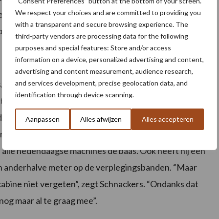
“Consent Preferences” button at the bottom of your screen.
We respect your choices and are committed to providing you
angen, maar dat zijn slijtdelen. “In al die jaren vallen
with a transparent and secure browsing experience. The
g steeds actief op het bedrijf”, aldus Schnackers.
third-party vendors are processing data for the following
purposes and special features: Store and/or access
information on a device, personalized advertising and content,
advertising and content measurement, audience research,
and services development, precise geolocation data, and
. De 135 pk sterke zes cilinder New Holland motor met
identification through device scanning.
akt een lange dag werken mogelijk. Ook is de Range
uper degelijk. Met achttien versnellingen vooruit,
Aanpassen
Alles afwijzen
Alles accepteren
or ieder werk een perfecte snelheid. Met 5570
alle hedendaagse machines de baas. Ook heeft hij een
an anderhalve meter op de verplegingsbanden. “Maar
bine niet vergeten”, zegt Schnackers. “Ondanks dat
 nog maar al te graag mee”.