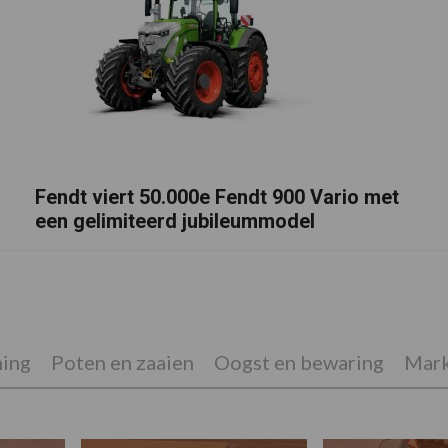
Fendt viert 50.000e Fendt 900 Vario met
een gelimiteerd jubileummodel
ing
Poten en zaaien
Oogst en bewaring
Mark