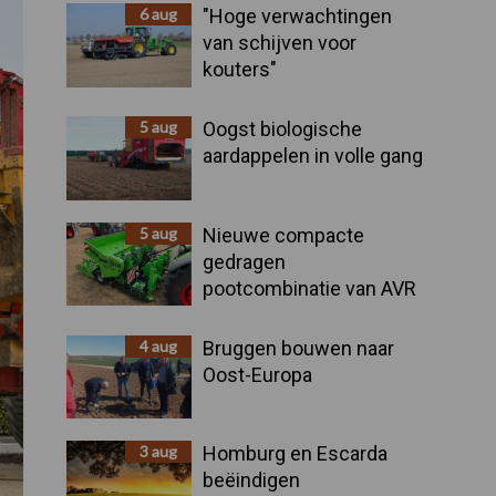
Sidebar
6 aug
"Hoge verwachtingen
van schijven voor
kouters"
5 aug
Oogst biologische
aardappelen in volle gang
5 aug
Nieuwe compacte
gedragen
pootcombinatie van AVR
4 aug
Bruggen bouwen naar
Oost-Europa
3 aug
Homburg en Escarda
beëindigen