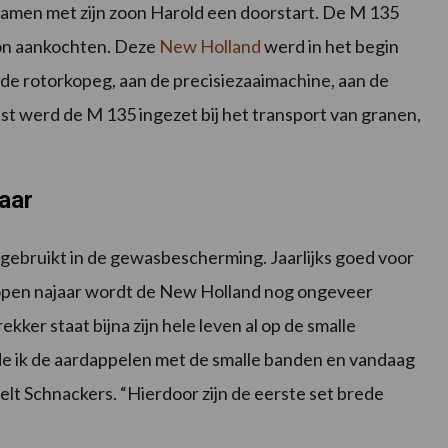
 samen met zijn zoon Harold een doorstart. De M 135
oon aankochten. Deze
New Holland
werd in het begin
n de rotorkopeg, aan de precisiezaaimachine, aan de
st werd de M 135 ingezet bij het transport van granen,
aar
gebruikt in de gewasbescherming. Jaarlijks goed voor
elopen najaar wordt de New Holland nog ongeveer
ker staat bijna zijn hele leven al op de smalle
e ik de aardappelen met de smalle banden en vandaag
lt Schnackers. “Hierdoor zijn de eerste set brede