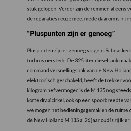
stuk gelopen. Verder zijn de remmen al eens verv
de reparaties reuze mee, mede daarom is hij no
“Pluspunten zijn er genoeg”
Pluspunten zijn er genoeg volgens Schnackers
turbo is oersterk. De 325 liter dieseltank ma
command versnellingsbak van de New Holland s
elektronisch geschakeld, heeft de trekker vo
kilogram hefvermogen is de M 135 nog steeds 
korte draaicirkel, ook op een spoorbreedte v
we mogen het bedieningsgemak en de ruime ca
de New Holland M 135 al 26 jaar oud is rij ik er