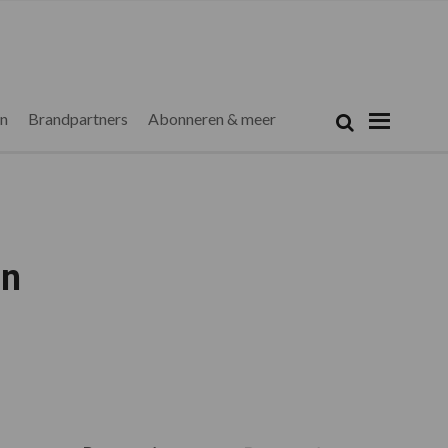
Zoeken...
Zoek
en
Brandpartners
Abonneren & meer
an