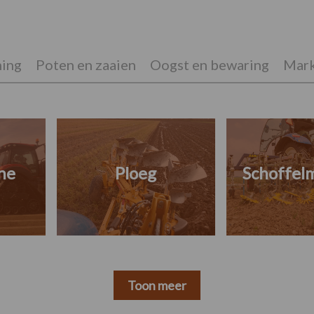
ing
Poten en zaaien
Oogst en bewaring
Mark
ne
Ploeg
Schoffel
Toon meer