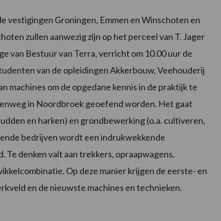
de vestigingen Groningen, Emmen en Winschoten en
oten zullen aanwezig zijn op het perceel van T. Jager
ge van Bestuur van Terra, verricht om 10.00 uur de
studenten van de opleidingen Akkerbouw, Veehouderij
an machines om de opgedane kennis in de praktijk te
 Veenweg in Noordbroek geoefend worden. Het gaat
udden en harken) en grondbewerking (o.a. cultiveren,
kende bedrijven wordt een indrukwekkende
. Te denken valt aan trekkers, opraapwagens,
wikkelcombinatie. Op deze manier krijgen de eerste- en
werkveld en de nieuwste machines en technieken.