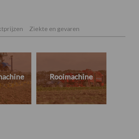
tprijzen
Ziekte en gevaren
machine
Rooimachine