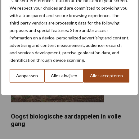
“Consent Preferences” button at the bottom of your screen.
We respect your choices and are committed to providing you
with a transparent and secure browsing experience. The
third-party vendors are processing data for the following
purposes and special features: Store and/or access
information on a device, personalized advertising and content,
advertising and content measurement, audience research,
and services development, precise geolocation data, and
identification through device scanning.
Aanpassen
Alles afwijzen
Alles accepteren
Oogst biologische aardappelen in volle
gang