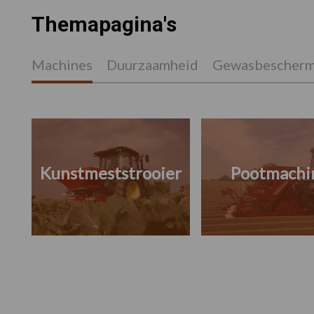
Themapagina's
Machines
Duurzaamheid
Gewasbescherm
Kunstmeststrooier
Pootmachi