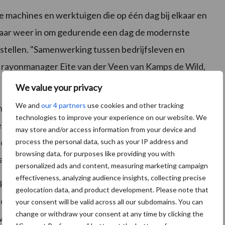
nde machines en werktuigen die op één dag bij elkaar en
 jaar weer in om gedurende een dag de modernste
 stellen. "Samenwerking tussen bedrijfsleven en
us rayonmanager Eite van der Veen van Kamps de Wild,
We value your privacy
We and
our 4 partners
use cookies and other tracking
ing aan machines en werktuigen, zijn de medewerkers
technologies to improve your experience on our website. We
de studenten alles over de machines en de modernste
may store and/or access information from your device and
n de praktijk hun toekomstige werkzaamheden
process the personal data, such as your IP address and
browsing data, for purposes like providing you with
alleen maar van kunnen dromen.
personalized ads and content, measuring marketing campaign
effectiveness, analyzing audience insights, collecting precise
ktijkdag zijn Geertsema Mechanisatie uit Munnekezijl,
geolocation data, and product development. Please note that
chanisatie uit Beilen, Robertus Mechanisatie uit
your consent will be valid across all our subdomains. You can
change or withdraw your consent at any time by clicking the
venaar.