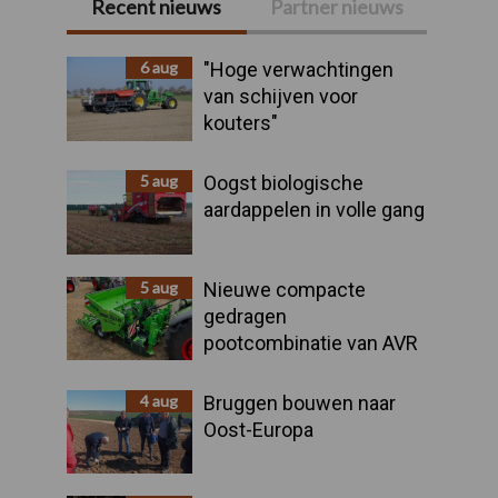
Recent nieuws
Partner nieuws
Primaire
Sidebar
6 aug
"Hoge verwachtingen
van schijven voor
kouters"
5 aug
Oogst biologische
aardappelen in volle gang
5 aug
Nieuwe compacte
gedragen
pootcombinatie van AVR
4 aug
Bruggen bouwen naar
Oost-Europa