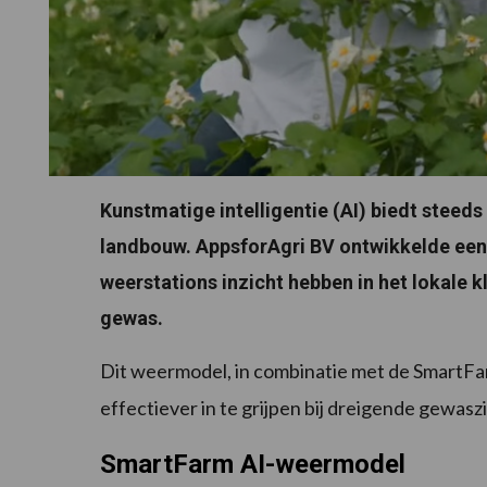
Kunstmatige intelligentie (AI) biedt steed
landbouw. AppsforAgri BV ontwikkelde een
weerstations inzicht hebben in het lokale k
gewas.
Dit weermodel, in combinatie met de SmartFarm
effectiever in te grijpen bij dreigende gewasz
SmartFarm AI-weermodel