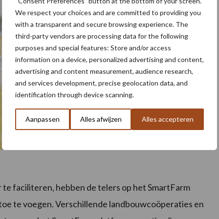
“Consent Preferences” button at the bottom of your screen.
We respect your choices and are committed to providing you
with a transparent and secure browsing experience. The
third-party vendors are processing data for the following
purposes and special features: Store and/or access
information on a device, personalized advertising and content,
advertising and content measurement, audience research,
and services development, precise geolocation data, and
identification through device scanning.
Aanpassen
Alles afwijzen
Alles accepteren
te faciliteren, hebben de telers op het SmartFarm
 toe te voegen. Verschillende landbouwcoöperaties en