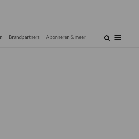
Zoeken...
Zoek
en
Brandpartners
Abonneren & meer