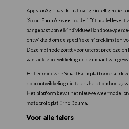
AppsforAgri past kunstmatige intelligentie to
‘SmartFarm AI-weermodel’. Dit model levert we
aangepast aan elk individueel landbouwperceel
ontwikkeld om de specifieke microklimaten voo
Deze methode zorgt voor uiterst precieze en b
van ziekteontwikkeling en de impact van ge
Het vernieuwde SmartFarm platform dat deze 
doorontwikkeling die telers helpt om hun gewa
Het platform bevat het nieuwe weermodel on
meteorologist Erno Bouma.
Voor alle telers