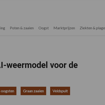
ing
Poten & zaaien
Oogst
Marktprijzen
Ziekten & plag
AI-weermodel voor de
 oogsten
Graan zaaien
Veldspuit