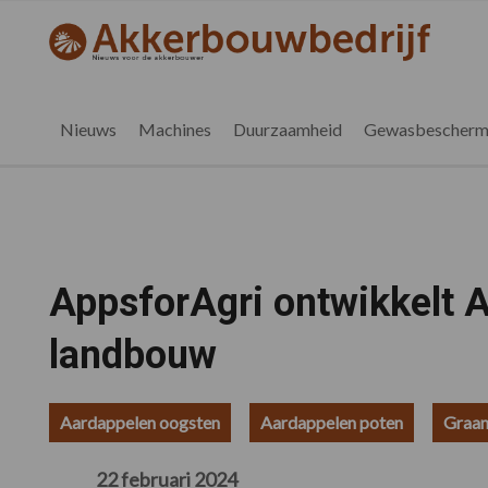
Spring
Door
Spring
Spring
naar
naar
naar
naar
akkerbouwbedrijf.nl
de
de
de
de
hoofdnavigatie
hoofd
eerste
voettekst
inhoud
sidebar
Nieuws
Machines
Duurzaamheid
Gewasbescherm
AppsforAgri ontwikkelt 
landbouw
Aardappelen oogsten
Aardappelen poten
Graan
22 februari 2024