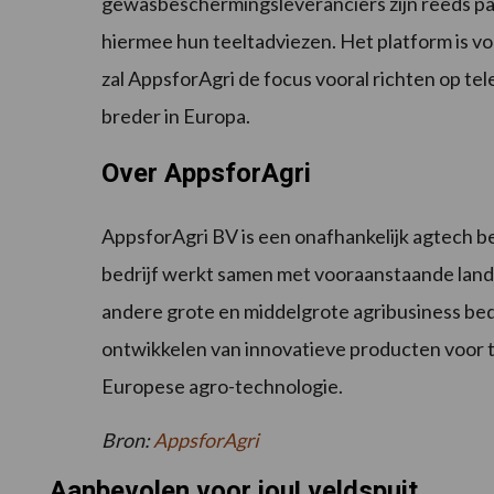
gewasbeschermingsleveranciers zijn reeds pa
hiermee hun teeltadviezen. Het platform is vo
zal AppsforAgri de focus vooral richten op tele
breder in Europa.
Over AppsforAgri
AppsforAgri BV is een onafhankelijk agtech be
bedrijf werkt samen met vooraanstaande land
andere grote en middelgrote agribusiness bedr
ontwikkelen van innovatieve producten voor te
Europese agro-technologie.
Bron:
AppsforAgri
Aanbevolen voor jou! veldspuit