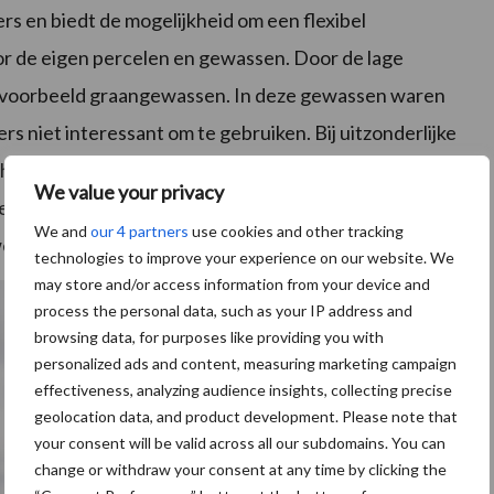
ers en biedt de mogelijkheid om een flexibel
oor de eigen percelen en gewassen. Door de lage
 bijvoorbeeld graangewassen. In deze gewassen waren
rs niet interessant om te gebruiken. Bij uitzonderlijke
heuvel, in een bosachtig gebied kunnen echte
We value your privacy
elers kunnen daarom aanvullend de Fieldmate sensor
We and
our 4 partners
use cookies and other tracking
eerstations.
technologies to improve your experience on our website. We
may store and/or access information from your device and
process the personal data, such as your IP address and
browsing data, for purposes like providing you with
personalized ads and content, measuring marketing campaign
effectiveness, analyzing audience insights, collecting precise
geolocation data, and product development. Please note that
your consent will be valid across all our subdomains. You can
change or withdraw your consent at any time by clicking the