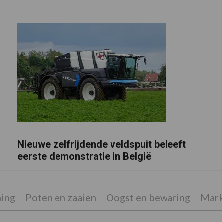
Nieuwe zelfrijdende veldspuit beleeft
eerste demonstratie in België
ing
Poten en zaaien
Oogst en bewaring
Mark