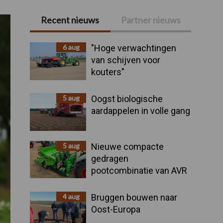
Recent nieuws
Partner nieuws
Primaire
Sidebar
6 aug
"Hoge verwachtingen
van schijven voor
kouters"
5 aug
Oogst biologische
aardappelen in volle gang
5 aug
Nieuwe compacte
gedragen
pootcombinatie van AVR
4 aug
Bruggen bouwen naar
Oost-Europa