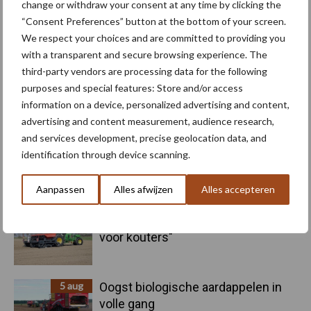
change or withdraw your consent at any time by clicking the
“Consent Preferences” button at the bottom of your screen.
Kunstmeststrooier
Pootmachine
We respect your choices and are committed to providing you
with a transparent and secure browsing experience. The
third-party vendors are processing data for the following
purposes and special features: Store and/or access
information on a device, personalized advertising and content,
Toon meer
advertising and content measurement, audience research,
and services development, precise geolocation data, and
identification through device scanning.
Primaire
Recent nieuws
Partner nieuws
Aanpassen
Alles afwijzen
Alles accepteren
Sidebar
6 aug
"Hoge verwachtingen van schijven
voor kouters"
5 aug
Oogst biologische aardappelen in
volle gang