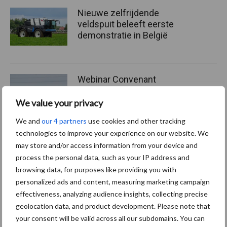
Nieuwe zelfrijdende
veldspuit beleeft eerste
demonstratie in België
Webinar Convenant
Gewasbescherming: meld
je aan en praat mee
We value your privacy
We and
our 4 partners
use cookies and other tracking
technologies to improve your experience on our website. We
may store and/or access information from your device and
Themapagina's
process the personal data, such as your IP address and
browsing data, for purposes like providing you with
personalized ads and content, measuring marketing campaign
Machines
Duurzaamheid
Gewasbeschermin
effectiveness, analyzing audience insights, collecting precise
geolocation data, and product development. Please note that
your consent will be valid across all our subdomains. You can