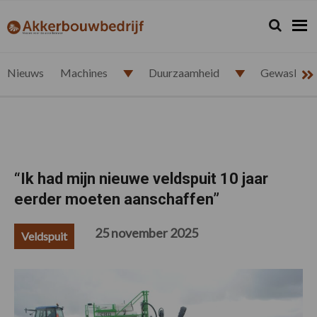
Spring
Door
Spring
Spring
naar
naar
naar
naar
Zoeken...
Zoek
akkerbouwbedrijf.nl
de
de
de
de
hoofdnavigatie
hoofd
eerste
voettekst
inhoud
sidebar
Nieuws
Machines
Duurzaamheid
Gewasbesc
“Ik had mijn nieuwe veldspuit 10 jaar
eerder moeten aanschaffen”
25 november 2025
Veldspuit