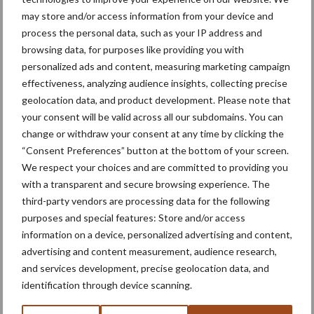
may store and/or access information from your device and
process the personal data, such as your IP address and
browsing data, for purposes like providing you with
Webinar Convenant
personalized ads and content, measuring marketing campaign
Gewasbescherming: meld
effectiveness, analyzing audience insights, collecting precise
je aan en praat mee
geolocation data, and product development. Please note that
your consent will be valid across all our subdomains. You can
change or withdraw your consent at any time by clicking the
“Consent Preferences” button at the bottom of your screen.
Themapagina's
We respect your choices and are committed to providing you
with a transparent and secure browsing experience. The
Machines
Duurzaamheid
Gewasbeschermin
third-party vendors are processing data for the following
purposes and special features: Store and/or access
information on a device, personalized advertising and content,
advertising and content measurement, audience research,
and services development, precise geolocation data, and
Kunstmeststrooier
Pootmachine
identification through device scanning.