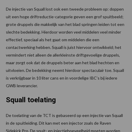
De injectie van Squall lost ook een tweede probleem op: doppen
uit een hoge driftreductie-categorie geven een grof spuitbeeld;
grote druppels die makkelijk van het blad springen leiden tot een
slechte bedekking. Hierdoor worden veel middelen veel minder
effectief, speciaal als het gaat om middelen die een
contactwerking hebben. Squall is juist hiervoor ontwikkeld; het
vermindert niet alleen de allerkleinste driftgevoelige druppels,
maar zorgt ook dat de druppels beter aan het blad hechten en
uitvloeien. De bedekking neemt hierdoor spectaculair toe. Squall
is verkrijgbaar in 10 liter cans en in voordelige IBC’s bij iedere
GWB leverancier.
Squall toelating
De toelating van de TCT is gebaseerd op een injectie van Squall
in de spuitleiding. Dit kan met een injector zoals de Raven
Sidekick Pro. De spuit- en injectiehoeveelheid moeten worden