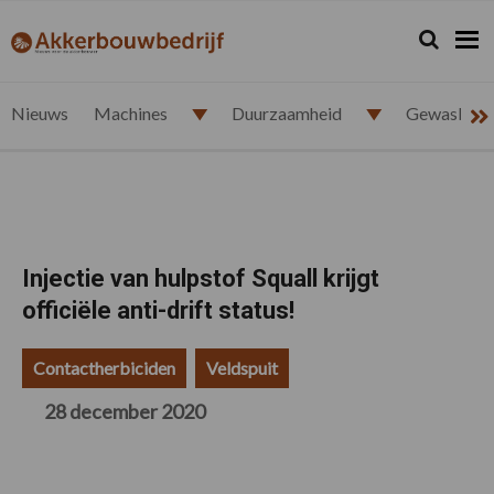
Spring
Door
Spring
Spring
naar
naar
naar
naar
Zoeken...
Zoek
akkerbouwbedrijf.nl
de
de
de
de
hoofdnavigatie
hoofd
eerste
voettekst
inhoud
sidebar
Nieuws
Machines
Duurzaamheid
Gewasbesc
Injectie van hulpstof Squall krijgt
officiële anti-drift status!
Contactherbiciden
Veldspuit
28 december 2020