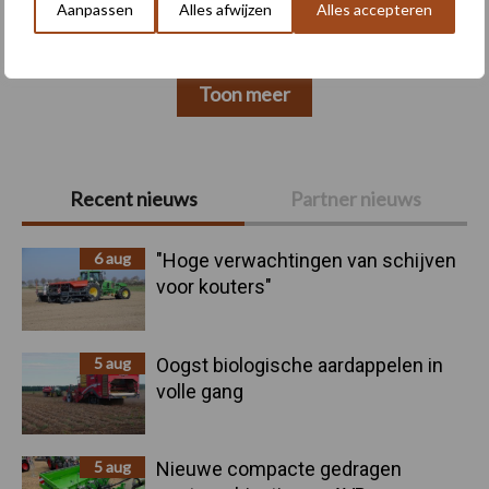
Aanpassen
Alles afwijzen
Alles accepteren
Toon meer
Primaire
Recent nieuws
Partner nieuws
Sidebar
6 aug
"Hoge verwachtingen van schijven
voor kouters"
5 aug
Oogst biologische aardappelen in
volle gang
5 aug
Nieuwe compacte gedragen