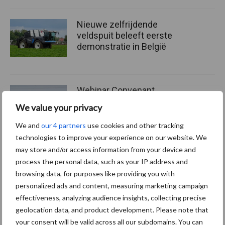
Nieuwe zelfrijdende
veldspuit beleeft eerste
demonstratie in België
Webinar Convenant
Gewasbescherming: meld
We value your privacy
je aan en praat mee
We and
our 4 partners
use cookies and other tracking
technologies to improve your experience on our website. We
may store and/or access information from your device and
process the personal data, such as your IP address and
Themapagina's
browsing data, for purposes like providing you with
personalized ads and content, measuring marketing campaign
Machines
Duurzaamheid
Gewasbeschermin
effectiveness, analyzing audience insights, collecting precise
geolocation data, and product development. Please note that
your consent will be valid across all our subdomains. You can