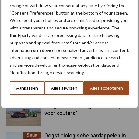
change or withdraw your consent at any time by clicking the
“Consent Preferences” button at the bottom of your screen.
Kunstmeststrooier
Pootmachine
We respect your choices and are committed to providing you
with a transparent and secure browsing experience. The
third-party vendors are processing data for the following
purposes and special features: Store and/or access
information on a device, personalized advertising and content,
advertising and content measurement, audience research,
Toon meer
and services development, precise geolocation data, and
identification through device scanning.
Primaire
Recent nieuws
Partner nieuws
Aanpassen
Alles afwijzen
Alles accepteren
Sidebar
6 aug
"Hoge verwachtingen van schijven
voor kouters"
5 aug
Oogst biologische aardappelen in