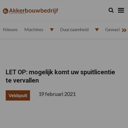
Spring
Door
Spring
Spring
naar
naar
naar
naar
Zoeken...
Zoek
akkerbouwbedrijf.nl
de
de
de
de
hoofdnavigatie
hoofd
eerste
voettekst
inhoud
sidebar
Nieuws
Machines
Duurzaamheid
Gewasbesc
LET OP: mogelijk komt uw spuitlicentie
te vervallen
19 februari 2021
Veldspuit