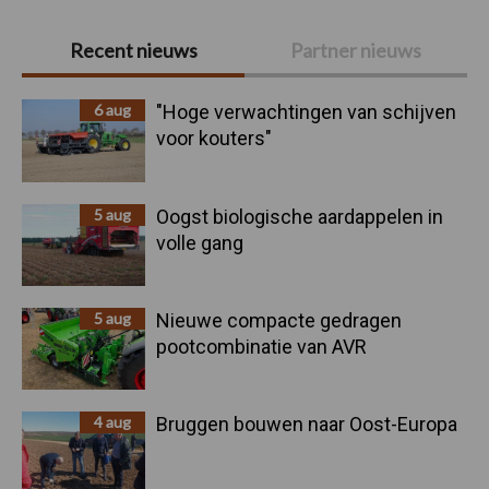
Primaire
Recent nieuws
Partner nieuws
Sidebar
6 aug
"Hoge verwachtingen van schijven
voor kouters"
5 aug
Oogst biologische aardappelen in
volle gang
5 aug
Nieuwe compacte gedragen
pootcombinatie van AVR
4 aug
Bruggen bouwen naar Oost-Europa