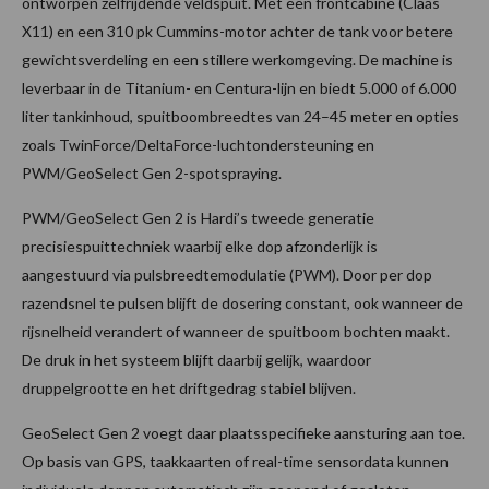
ontworpen zelfrijdende veldspuit. Met een frontcabine (Claas
X11) en een 310 pk Cummins-motor achter de tank voor betere
gewichtsverdeling en een stillere werkomgeving. De machine is
leverbaar in de Titanium- en Centura-lijn en biedt 5.000 of 6.000
liter tankinhoud, spuitboombreedtes van 24–45 meter en opties
zoals TwinForce/DeltaForce-luchtondersteuning en
PWM/GeoSelect Gen 2-spotspraying.
PWM/GeoSelect Gen 2 is Hardi’s tweede generatie
precisiespuittechniek waarbij elke dop afzonderlijk is
aangestuurd via pulsbreedtemodulatie (PWM). Door per dop
razendsnel te pulsen blijft de dosering constant, ook wanneer de
rijsnelheid verandert of wanneer de spuitboom bochten maakt.
De druk in het systeem blijft daarbij gelijk, waardoor
druppelgrootte en het driftgedrag stabiel blijven.
GeoSelect Gen 2 voegt daar plaatsspecifieke aansturing aan toe.
Op basis van GPS, taakkaarten of real-time sensordata kunnen