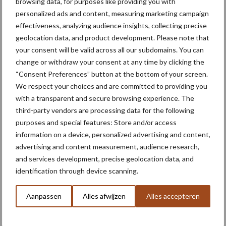
dopafstand) en AutoSelect voor automatische nozzlekeuze. Het
browsing data, for purposes like providing you with
personalized ads and content, measuring marketing campaign
CCS Pro-reinigingssysteem automatiseert de interne spoeling
effectiveness, analyzing audience insights, collecting precise
van tank, leidingen en boom. In combinatie met HorschConnect-
geolocation data, and product development. Please note that
functionaliteit en 50 km/u transportmodus is de 5.230 PT
your consent will be valid across all our subdomains. You can
gepositioneerd als een hoogwaardige precisiespuit.
change or withdraw your consent at any time by clicking the
“Consent Preferences” button at the bottom of your screen.
We respect your choices and are committed to providing you
with a transparent and secure browsing experience. The
third-party vendors are processing data for the following
purposes and special features: Store and/or access
information on a device, personalized advertising and content,
advertising and content measurement, audience research,
and services development, precise geolocation data, and
identification through device scanning.
Aanpassen
Alles afwijzen
Alles accepteren
John Deere 550R