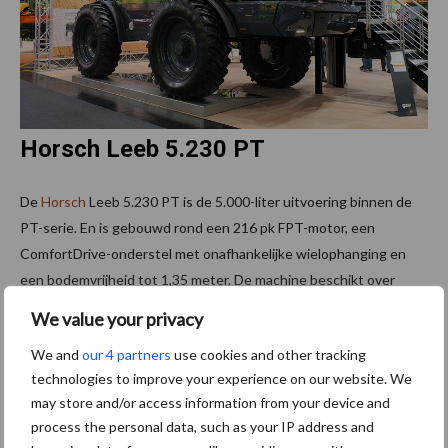
Horsch Leeb 5.230 PT
De
Horsch
Leeb 5.230 PT is de 5.000-liter uitvoering binnen de
PT-serie. En is gebouwd rond een 216 pk FPT-motor, een
ComfortDrive-onderstel met onafhankelijke wielophanging en
een bodemvrijheid tot 1,35 meter. De machine beschikt over
boomopties tot 48 meter en automatische boomgeleiding via
We value your privacy
BoomControl (tot Pro Plus). Waarmee de boompositie onder
We and
our 4 partners
use cookies and other tracking
uiteenlopende omstandigheden nauwkeurig is gestuurd.
technologies to improve your experience on our website. We
De spuittechniek omvat onder meer PrecisionSpray-PWM,
may store and/or access information from your device and
pneumatische dop- en sectieregeling (25 of 50 centimeter
process the personal data, such as your IP address and