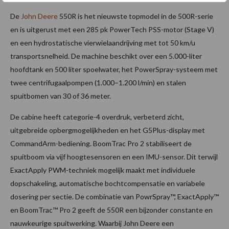
De
John Deere
550R is het nieuwste topmodel in de 500R-serie
en is uitgerust met een 285 pk PowerTech PSS-motor (Stage V)
en een hydrostatische vierwielaandrijving met tot 50 km/u
transportsnelheid. De machine beschikt over een 5.000-liter
hoofdtank en 500 liter spoelwater, het PowerSpray-systeem met
twee centrifugaalpompen (1.000–1.200 l/min) en stalen
spuitbomen van 30 of 36 meter.
De cabine heeft categorie-4 overdruk, verbeterd zicht,
uitgebreide opbergmogelijkheden en het G5Plus-display met
CommandArm-bediening. BoomTrac Pro 2 stabiliseert de
spuitboom via vijf hoogtesensoren en een IMU-sensor. Dit terwijl
ExactApply PWM-techniek mogelijk maakt met individuele
dopschakeling, automatische bochtcompensatie en variabele
dosering per sectie. De combinatie van PowrSpray™, ExactApply™
en BoomTrac™ Pro 2 geeft de 550R een bijzonder constante en
nauwkeurige spuitwerking. Waarbij John Deere een