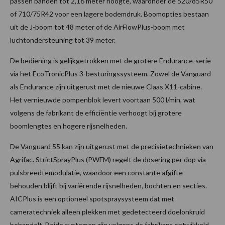
passen banden tot 2,16 meter hoogte, waaronder de 520/85R50
of 710/75R42 voor een lagere bodemdruk. Boomopties bestaan
uit de J-boom tot 48 meter of de AirFlowPlus-boom met
luchtondersteuning tot 39 meter.
De bediening is gelijkgetrokken met de grotere Endurance-serie
via het EcoTronicPlus 3-besturingssysteem. Zowel de Vanguard
als Endurance zijn uitgerust met de nieuwe Claas X11-cabine.
Het vernieuwde pompenblok levert voortaan 500 l/min, wat
volgens de fabrikant de efficiëntie verhoogt bij grotere
boomlengtes en hogere rijsnelheden.
De Vanguard 55 kan zijn uitgerust met de precisietechnieken van
Agrifac. StrictSprayPlus (PWFM) regelt de dosering per dop via
pulsbreedtemodulatie, waardoor een constante afgifte
behouden blijft bij variërende rijsnelheden, bochten en secties.
AICPlus is een optioneel spotspraysysteem dat met
cameratechniek alleen plekken met gedetecteerd doelonkruid
behandelt. Beide systemen zijn volgens de fabrikant ontwikkeld