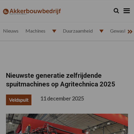
Spring
Door
Spring
Spring
naar
naar
naar
naar
Zoeken...
Zoek
akkerbouwbedrijf.nl
de
de
de
de
hoofdnavigatie
hoofd
eerste
voettekst
inhoud
sidebar
Nieuws
Machines
Duurzaamheid
Gewasbesc
Nieuwste generatie zelfrijdende
spuitmachines op Agritechnica 2025
11 december 2025
Veldspuit