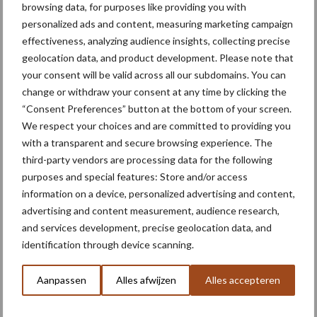
browsing data, for purposes like providing you with
personalized ads and content, measuring marketing campaign
Bron:
Pöttinger
effectiveness, analyzing audience insights, collecting precise
Aanbevolen voor jou! zaaimachine
geolocation data, and product development. Please note that
your consent will be valid across all our subdomains. You can
change or withdraw your consent at any time by clicking the
Pöttinger brengt Puro H
“Consent Preferences” button at the bottom of your screen.
3000-precisiezaaimachine
We respect your choices and are committed to providing you
in 2027 op Europese markt
with a transparent and secure browsing experience. The
third-party vendors are processing data for the following
purposes and special features: Store and/or access
Eerste DUO zaaimachines
information on a device, personalized advertising and content,
van ZOCON uitgeleverd
advertising and content measurement, audience research,
and services development, precise geolocation data, and
identification through device scanning.
Aanpassen
Alles afwijzen
Alles accepteren
Väderstad toont volgende
generatie Tempo T