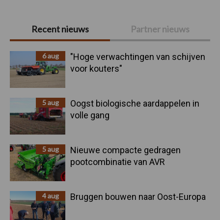
Primaire
Recent nieuws
Partner nieuws
Sidebar
6 aug
"Hoge verwachtingen van schijven
voor kouters"
5 aug
Oogst biologische aardappelen in
volle gang
5 aug
Nieuwe compacte gedragen
pootcombinatie van AVR
4 aug
Bruggen bouwen naar Oost-Europa