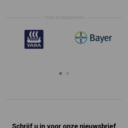
Footer
Onze brandpartners
Schrijf u in voor onze nieuwsbrief