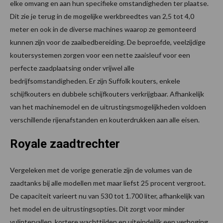
elke omvang en aan hun specifieke omstandigheden ter plaatse.
Dit zie je terug in de mogelijke werkbreedtes van 2,5 tot 4,0
meter en ook in de diverse machines waarop ze gemonteerd
kunnen zijn voor de zaaibedbereiding. De beproefde, veelzijdige
koutersystemen zorgen voor een nette zaaisleuf voor een
perfecte zaadplaatsing onder vrijwel alle
bedrijfsomstandigheden. Er zijn Suffolk kouters, enkele
schijfkouters en dubbele schijfkouters verkrijgbaar. Afhankelijk
van het machinemodel en de uitrustingsmogelijkheden voldoen
verschillende rijenafstanden en kouterdrukken aan alle eisen.
Royale zaadtrechter
Vergeleken met de vorige generatie zijn de volumes van de
zaadtanks bij alle modellen met maar liefst 25 procent vergroot.
De capaciteit varieert nu van 530 tot 1.700 liter, afhankelijk van
het model en de uitrustingsopties. Dit zorgt voor minder
vulintervallen, kortere wachttijden en uiteindelijk een verhoging