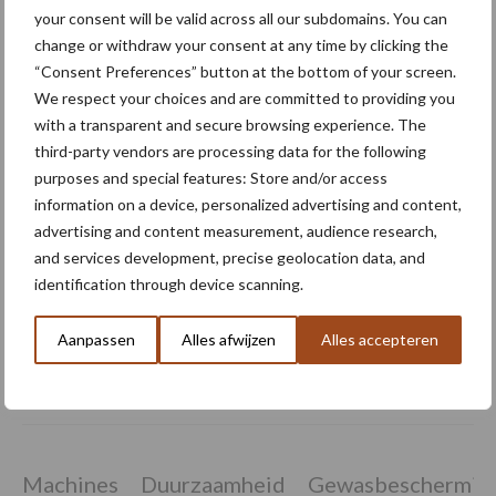
your consent will be valid across all our subdomains. You can
Pöttinger brengt Puro H
change or withdraw your consent at any time by clicking the
3000-precisiezaaimachine
in 2027 op Europese markt
“Consent Preferences” button at the bottom of your screen.
We respect your choices and are committed to providing you
with a transparent and secure browsing experience. The
third-party vendors are processing data for the following
Eerste DUO zaaimachines
purposes and special features: Store and/or access
van ZOCON uitgeleverd
information on a device, personalized advertising and content,
advertising and content measurement, audience research,
and services development, precise geolocation data, and
identification through device scanning.
Väderstad toont volgende
generatie Tempo T
Aanpassen
Alles afwijzen
Alles accepteren
Machines
Duurzaamheid
Gewasbeschermin