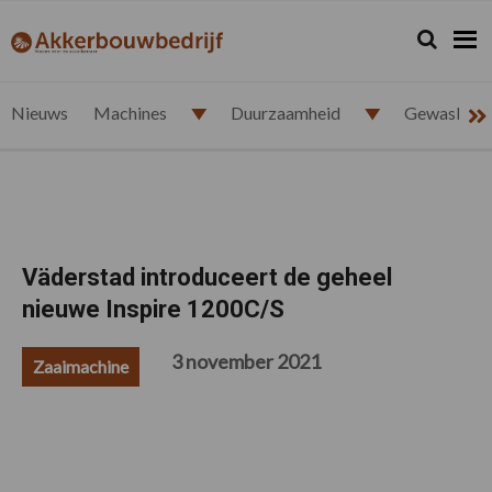
Spring
Door
Spring
Spring
naar
naar
naar
naar
Zoeken...
Zoek
akkerbouwbedrijf.nl
de
de
de
de
hoofdnavigatie
hoofd
eerste
voettekst
inhoud
sidebar
Nieuws
Machines
Duurzaamheid
Gewasbesc
Väderstad introduceert de geheel
nieuwe Inspire 1200C/S
3 november 2021
Zaaimachine