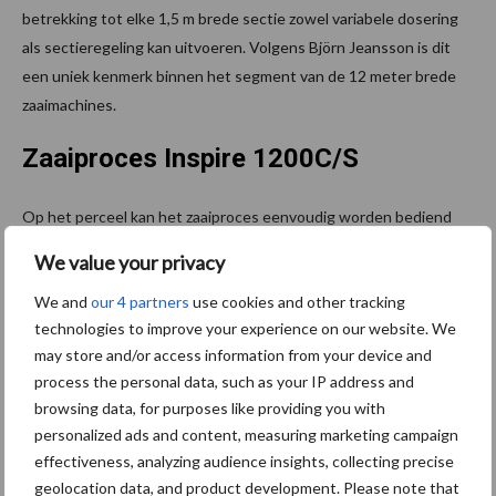
betrekking tot elke 1,5 m brede sectie zowel variabele dosering
als sectieregeling kan uitvoeren. Volgens Björn Jeansson is dit
een uniek kenmerk binnen het segment van de 12 meter brede
zaaimachines.
Zaaiproces Inspire 1200C/S
Op het perceel kan het zaaiproces eenvoudig worden bediend
met de iPad via Väderstad E-Control, dat ook kan worden
We value your privacy
verbonden met een ISOBUS-taakcontrolesysteem. De
We and
our 4 partners
use cookies and other tracking
zaaimachine
zal worden geïntroduceerd tijdens de internationale
technologies to improve your experience on our website. We
handelsbeurs Agritechnica in februari 2022. Vanaf eind 2022 kan
may store and/or access information from your device and
de machine dan worden geleverd.
process the personal data, such as your IP address and
Bron:
Väderstad
browsing data, for purposes like providing you with
personalized ads and content, measuring marketing campaign
Aanbevolen voor jou! zaaimachine
effectiveness, analyzing audience insights, collecting precise
geolocation data, and product development. Please note that