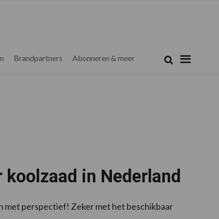
Zoeken...
Zoek
en
Brandpartners
Abonneren & meer
r koolzaad in Nederland
één met perspectief! Zeker met het beschikbaar