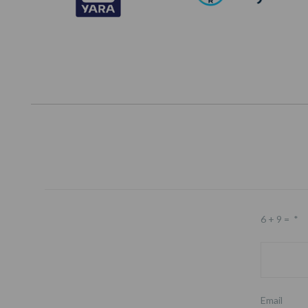
6 + 9 =
*
Email