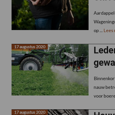
Aardappel-
Wageningen
op ...
Lees
17 augustus 2020
Lede
gewa
Binnenkor
nauw betro
voor boere
17 augustus 2020