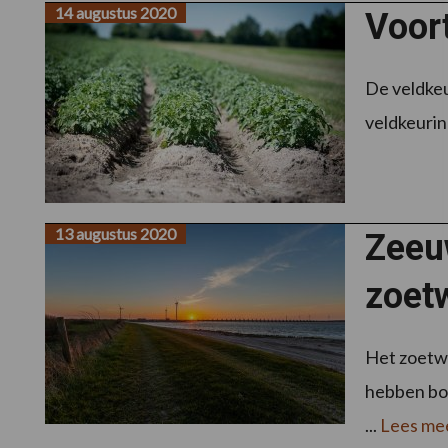
14 augustus 2020
Voor
De veldkeu
veldkeuring
13 augustus 2020
Zeeu
zoet
Het zoetwa
hebben boe
...
Lees me