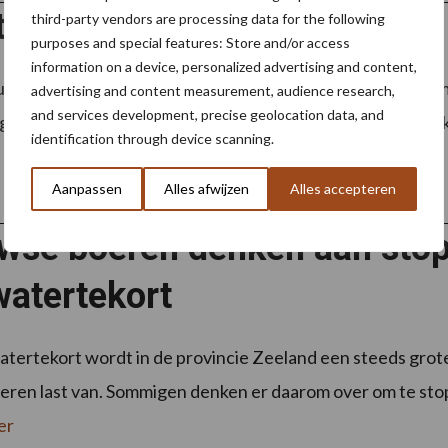
tgang veldkeuring week 32
third-party vendors are processing data for the following
purposes and special features: Store and/or access
information on a device, personalized advertising and content,
ring loopt op zijn einde, dit is dan ook het laatste berich
advertising and content measurement, audience research,
and services development, precise geolocation data, and
 2020. In totaal is er 14,5 procent verlaagd?, wat vergelijkb
identification through device scanning.
Aanpassen
Alles afwijzen
Alles accepteren
wse boeren denken aan stop
watertekort
tertekort wordt in de provincie Zeeland een steeds groter
ren last van. Sommigen denken er daarom over om te stopp
er