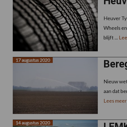
Heuv
Heuver Tyr
Wheels en 
blijft ...
Lee
17 augustus 2020
Bere
Nieuw wet
aan dat be
Lees meer
14 augustus 2020
LEMK