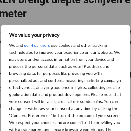
imeter
re regenval en de daaruit voortvloeiende drogere omsta
We value your privacy
ok wat betreft de stoppelteelt. Direct na de oogst is het ti
We and
our 4 partners
use cookies and other tracking
technologies to improve your experience on our website. We
may store and/or access information from your device and
process the personal data, such as your IP address and
Houd rekening met veilighe
browsing data, for purposes like providing you with
personalized ads and content, measuring marketing campaign
ticiden
effectiveness, analyzing audience insights, collecting precise
geolocation data, and product development. Please note that
your consent will be valid across all our subdomains. You can
lgemeen vindt een insectenbestrijding vroeg in het seizoen 
change or withdraw your consent at any time by clicking the
e bestrijding van rupsen, bietenvliegen of bladluizen. Indien
“Consent Preferences” button at the bottom of your screen.
We respect your choices and are committed to providing you
with a transparent and secure browsing experience. The