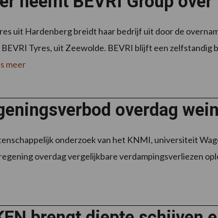
er neemt BEVRI Group over
es uit Hardenberg breidt haar bedrijf uit door de overn
BEVRI Tyres, uit Zeewolde. BEVRI blijft een zelfstandig 
s meer
geningsverbod overdag weini
enschappelijk onderzoek van het KNMI, universiteit Wa
regening overdag vergelijkbare verdampingsverliezen opleve
EN brengt diepte schijven e