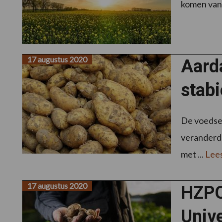
komen van 
17 augustus 2020
Aarda
stabi
De voedsel
veranderde
met ...
Lee
17 augustus 2020
HZPC
Univ