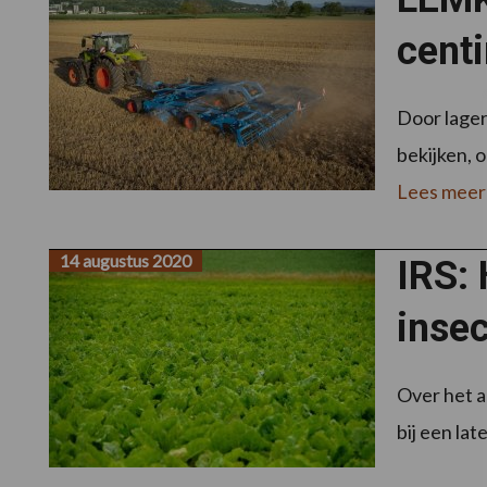
cent
Door lage
bekijken, o
Lees meer
14 augustus 2020
IRS: 
insec
Over het a
bij een lat