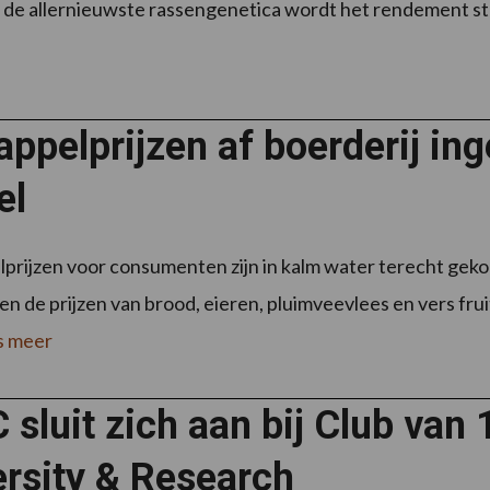
de allernieuwste rassengenetica wordt het rendement stuk
ppelprijzen af boerderij ing
el
prijzen voor consumenten zijn in kalm water terecht gekom
n de prijzen van brood, eieren, pluimveevlees en vers frui
s meer
 sluit zich aan bij Club va
ersity & Research