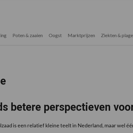
ing
Poten & zaaien
Oogst
Marktprijzen
Ziekten & plag
ie
s betere perspectieven voo
zaad is een relatief kleine teelt in Nederland, maar wel 