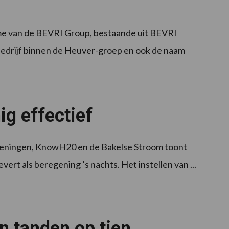
ame van de BEVRI Group, bestaande uit BEVRI
bedrijf binnen de Heuver-groep en ook de naam
g effectief
geningen, KnowH20 en de Bakelse Stroom toont
rt als beregening ’s nachts. Het instellen van ...
n tanden op tien